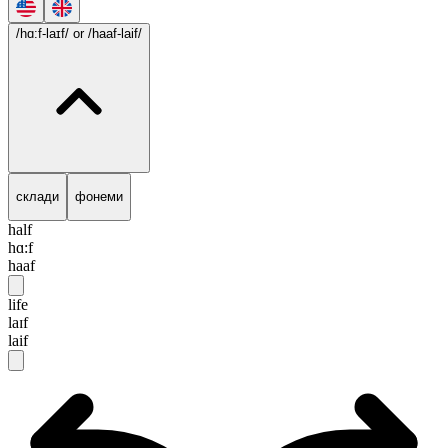
/hɑ:f-laɪf/
or /haaf-laif/
склади
фонеми
half
hɑ:f
haaf
life
laɪf
laif