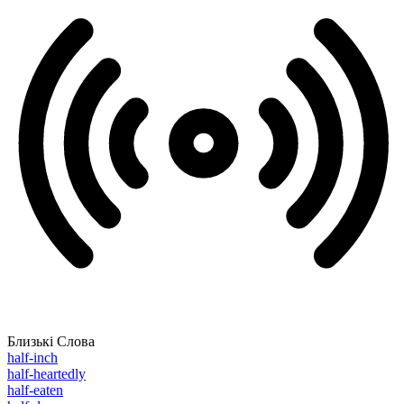
Близькі Слова
half-inch
half-heartedly
half-eaten