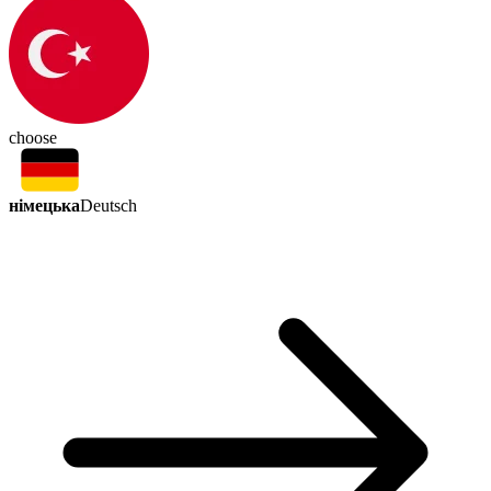
choose
німецька
Deutsch