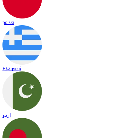
polski
Ελληνικά
اردو