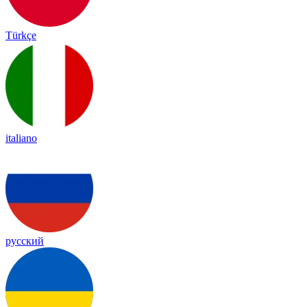
Türkçe
italiano
русский