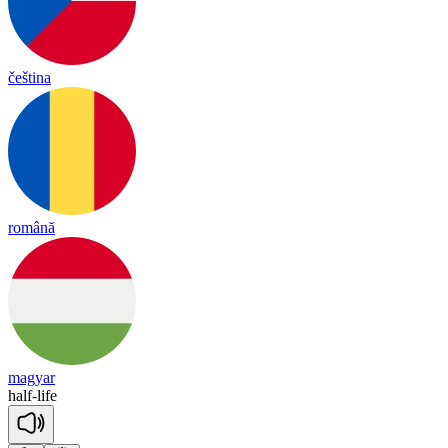
čeština
română
magyar
half
-
life