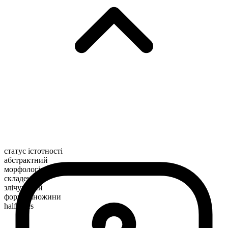
статус істотності
абстрактний
морфологічна будова
складене
злічуваний
форма множини
half-lives