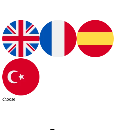
choose