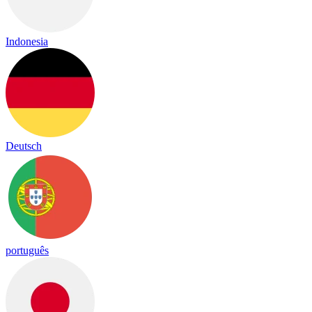
Indonesia
Deutsch
português