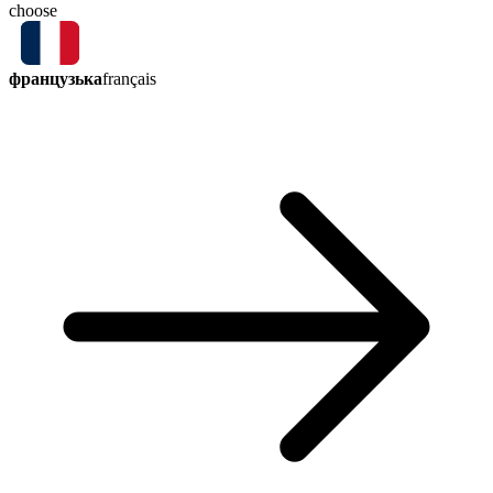
choose
французька
français