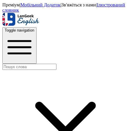
Преміум
|
Мобільний Додаток
|
Зв'яжіться з нами
|
Ілюстрований
словник
Toggle navigation