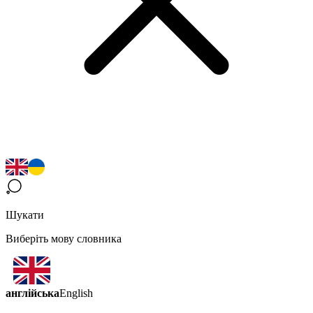
Шукати
Виберіть мову словника
англійська
English