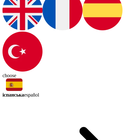
choose
іспанська
español