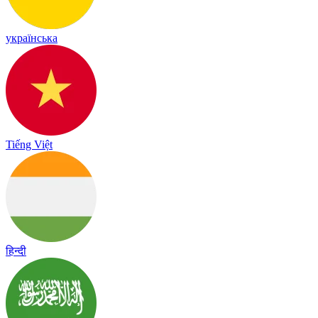
українська
Tiếng Việt
हिन्दी