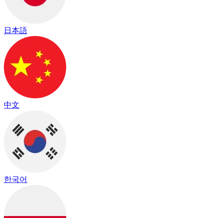
日本語
中文
한국어