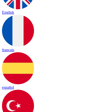
English
français
español