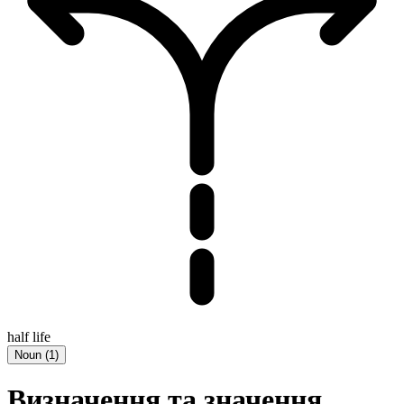
half life
Noun
(
1
)
Визначення та значення