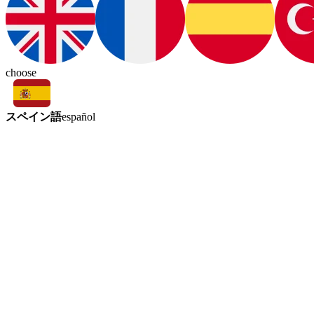
choose
スペイン語
español