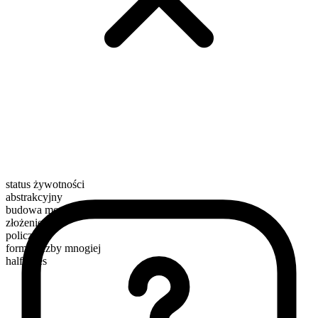
status żywotności
abstrakcyjny
budowa morfologiczna
złożenie
policzalny
forma liczby mnogiej
half-lives