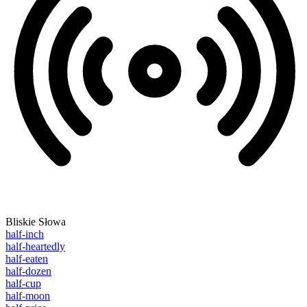
Bliskie Słowa
half-inch
half-heartedly
half-eaten
half-dozen
half-cup
half-moon