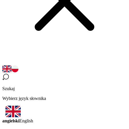
Szukaj
Wybierz język słownika
angielski
English