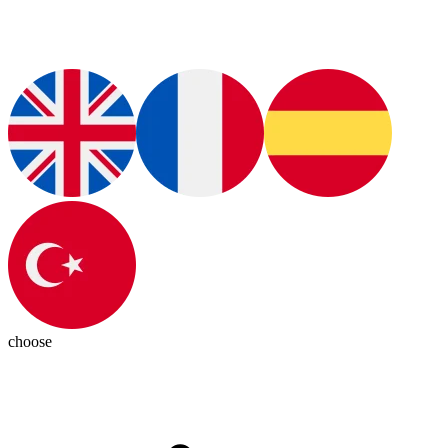
choose