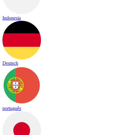
Indonesia
Deutsch
português