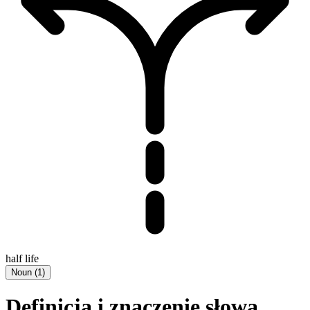
half life
Noun
(
1
)
Definicja i znaczenie słowa