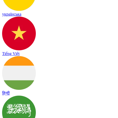
українська
Tiếng Việt
हिन्दी