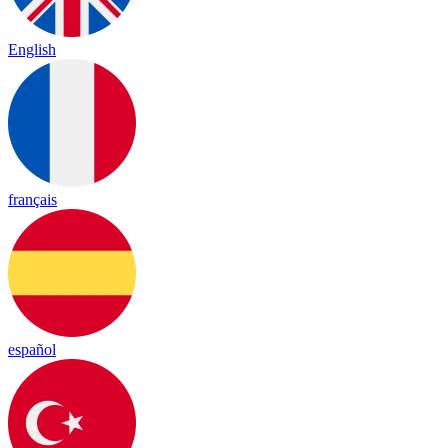
English
français
español