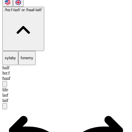
/hɑ:f-laɪf/
or /haaf-laif/
sylaby
fonemy
half
hɑ:f
haaf
life
laɪf
laif