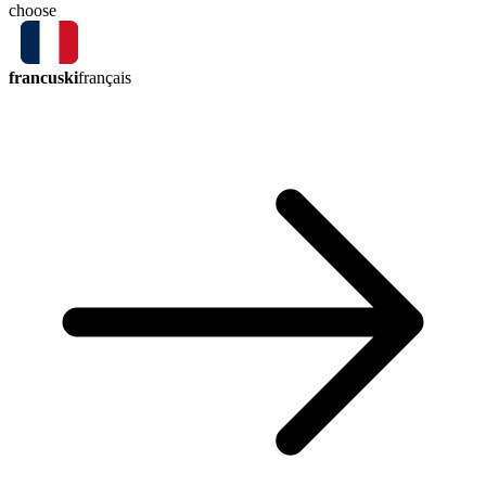
choose
francuski
français