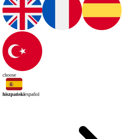
choose
hiszpański
español