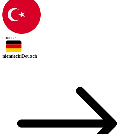
choose
niemiecki
Deutsch