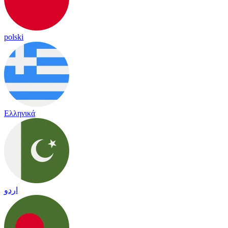
polski
Ελληνικά
اردو