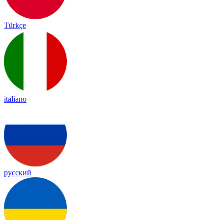
Türkçe
italiano
русский