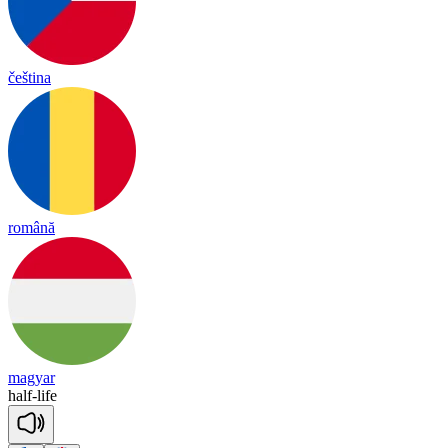
čeština
română
magyar
half
-
life