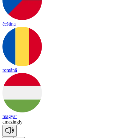
čeština
română
magyar
a
ma
zing
ly