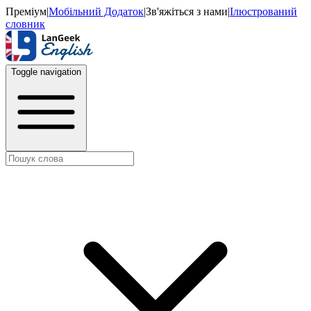
Преміум
|
Мобільний Додаток
|
Зв'яжіться з нами
|
Ілюстрований
словник
Toggle navigation