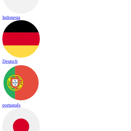
Indonesia
Deutsch
português