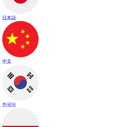
日本語
中文
한국어