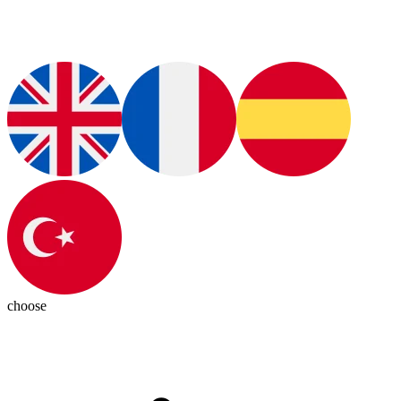
choose