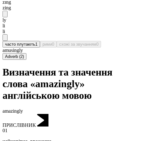
zɪng
zing
ly
li
li
часто плутають
1
рими
0
схожі за звучанням
0
amusingly
Adverb
(
2
)
Визначення та значення
слова «amazingly»
англійською мовою
amazingly
ПРИСЛІВНИК
01