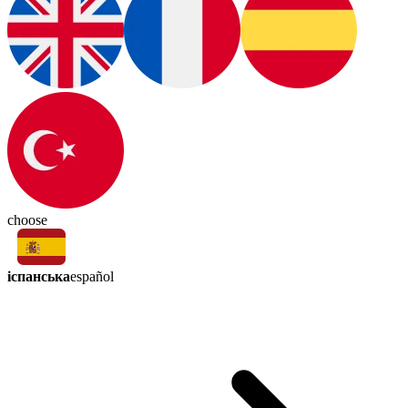
choose
іспанська
español