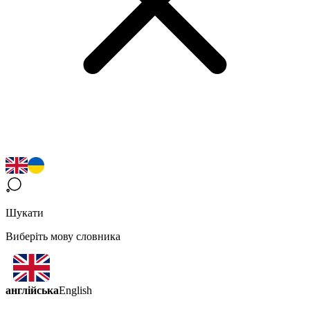
Шукати
Виберіть мову словника
англійська
English