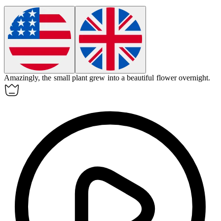
Amazingly, the small plant grew into a beautiful flower overnight.