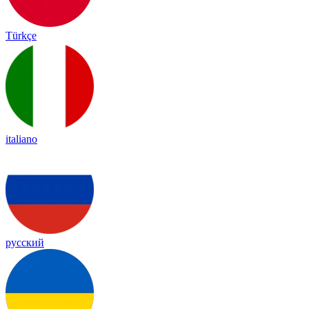
Türkçe
italiano
русский