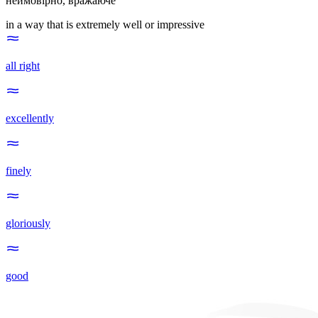
неймовірно
,
вражаюче
in a way that is extremely well or impressive
all right
excellently
finely
gloriously
good