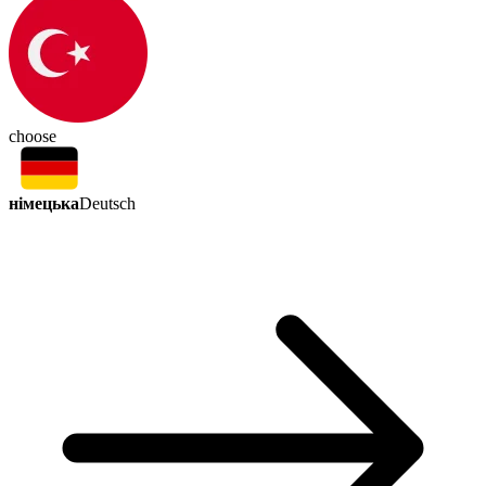
choose
німецька
Deutsch