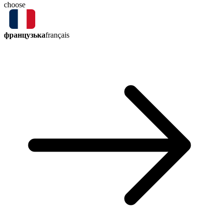
choose
французька
français