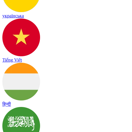
українська
Tiếng Việt
हिन्दी