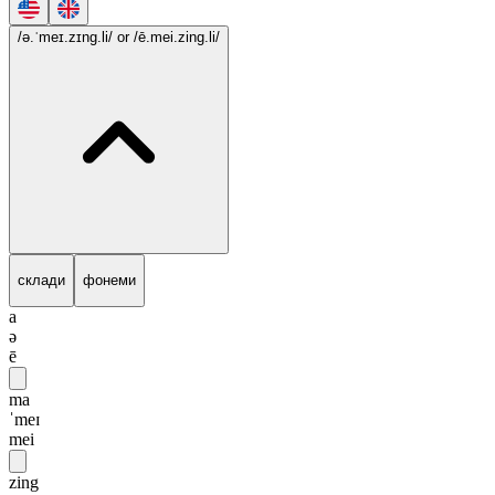
/ə.ˈmeɪ.zɪng.li/
or /ē.mei.zing.li/
склади
фонеми
a
ə
ē
ma
ˈmeɪ
mei
zing