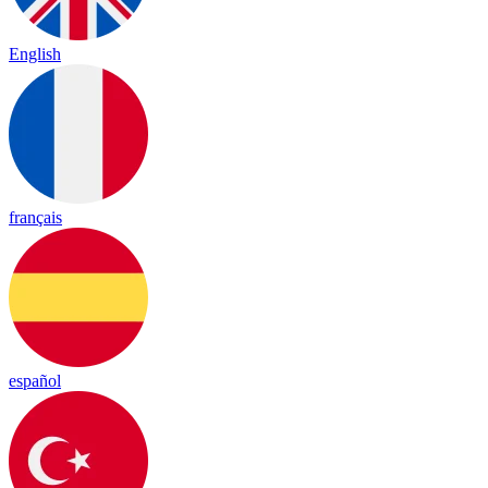
English
français
español