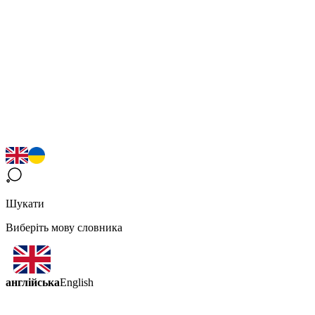
Шукати
Виберіть мову словника
англійська
English