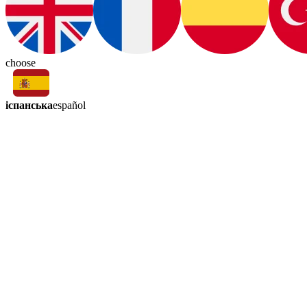
choose
іспанська
español