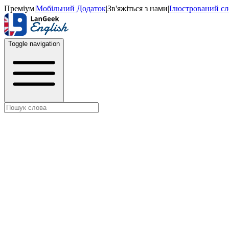
Преміум
|
Мобільний Додаток
|
Зв'яжіться з нами
|
Ілюстрований с
Toggle navigation