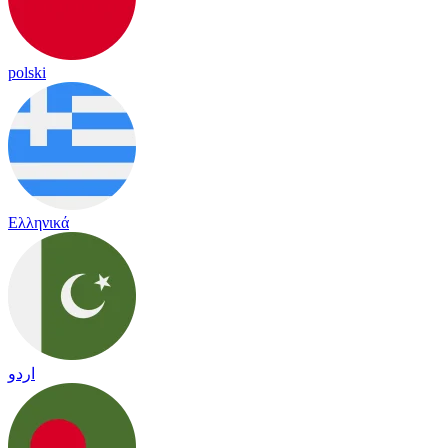
polski
Ελληνικά
اردو