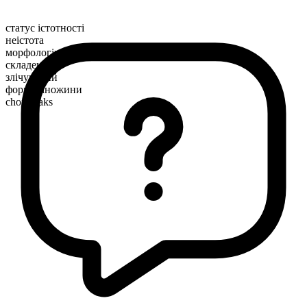
статус істотності
неістота
морфологічна будова
складене
злічуваний
форма множини
chopsteaks