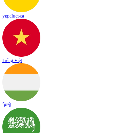
українська
Tiếng Việt
हिन्दी