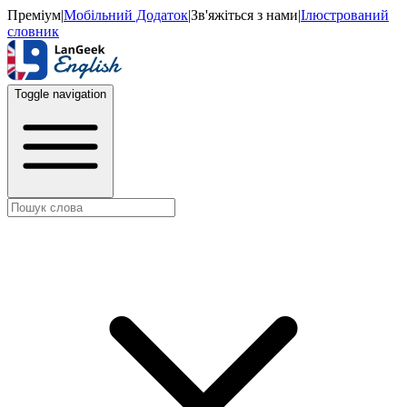
Преміум
|
Мобільний Додаток
|
Зв'яжіться з нами
|
Ілюстрований
словник
Toggle navigation