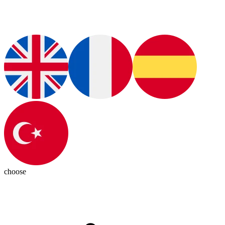
choose