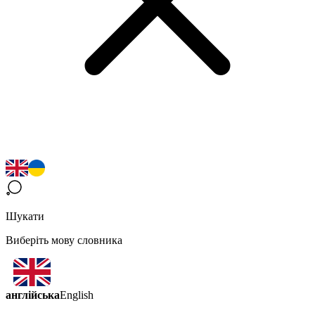
Шукати
Виберіть мову словника
англійська
English