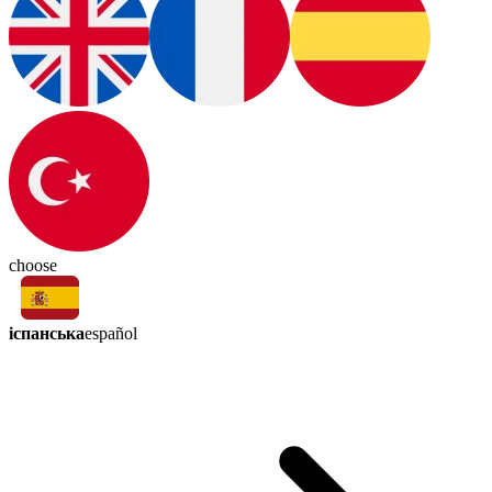
choose
іспанська
español