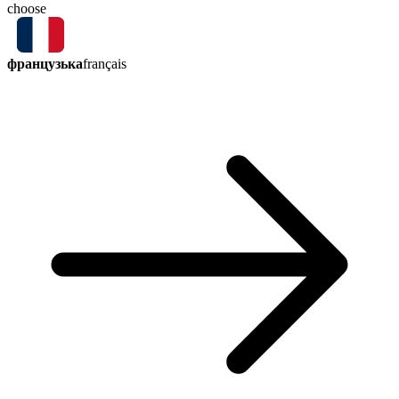
choose
французька
français