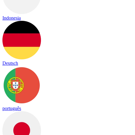
Indonesia
Deutsch
português