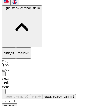
/ˈʧɒp.steɪk/
or /chop.steik/
склади
фонеми
chop
ˈʧɒp
chop
steak
steɪk
steik
часто плутають
0
рими
0
схожі за звучанням
1
chopstick
Noun
(
1
)