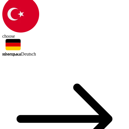
choose
німецька
Deutsch