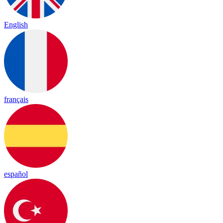
English
français
español