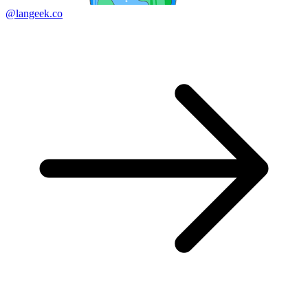
@langeek.co