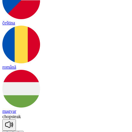
čeština
română
magyar
chop
steak