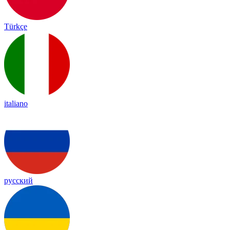
Türkçe
italiano
русский