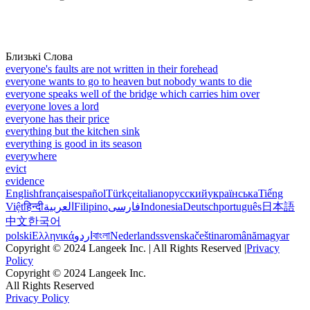
Близькі Слова
everyone's faults are not written in their forehead
everyone wants to go to heaven but nobody wants to die
everyone speaks well of the bridge which carries him over
everyone loves a lord
everyone has their price
everything but the kitchen sink
everything is good in its season
everywhere
evict
evidence
English
français
español
Türkçe
italiano
русский
українська
Tiếng
Việt
हिन्दी
العربية
Filipino
فارسی
Indonesia
Deutsch
português
日本語
中文
한국어
polski
Ελληνικά
اردو
বাংলা
Nederlands
svenska
čeština
română
magyar
Copyright © 2024 Langeek Inc. | All Rights Reserved |
Privacy
Policy
Copyright © 2024 Langeek Inc.
All Rights Reserved
Privacy Policy