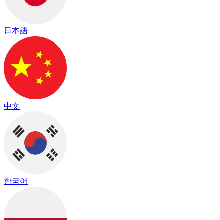
日本語
中文
한국어