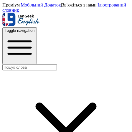
Преміум
|
Мобільний Додаток
|
Зв'яжіться з нами
|
Ілюстрований
словник
Toggle navigation