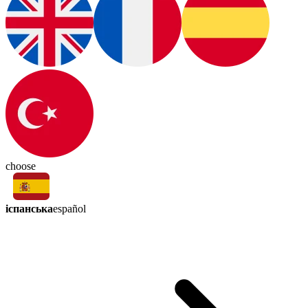
choose
іспанська
español