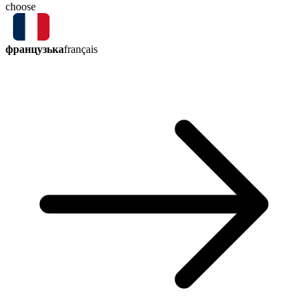
choose
французька
français