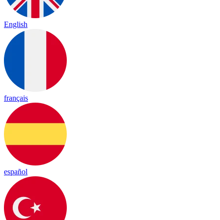
English
français
español