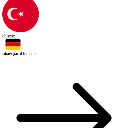
choose
німецька
Deutsch