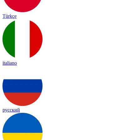
Türkçe
italiano
русский