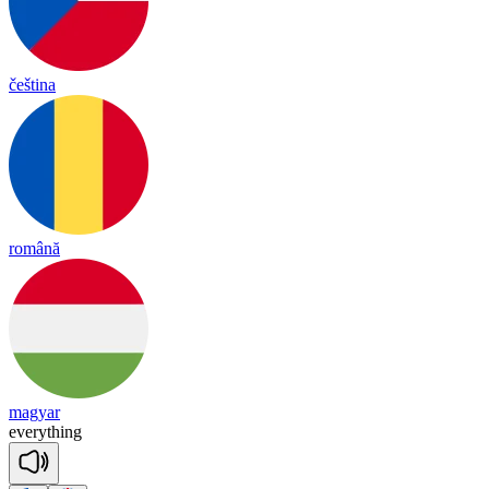
čeština
română
magyar
eve
ry
thing