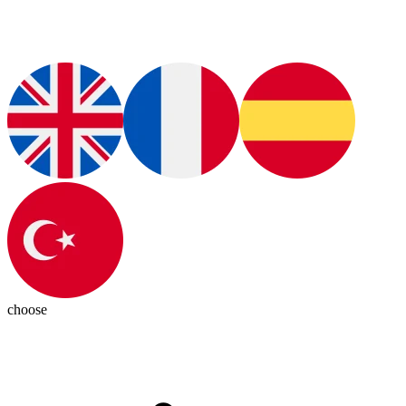
choose