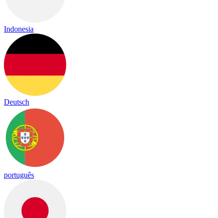
Indonesia
Deutsch
português