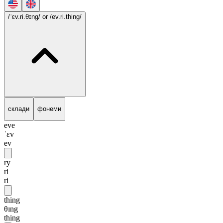
/ˈɛv.ri.θɪng/
or /ev.ri.thing/
склади
фонеми
eve
ˈɛv
ev
ry
ri
ri
thing
θɪng
thing