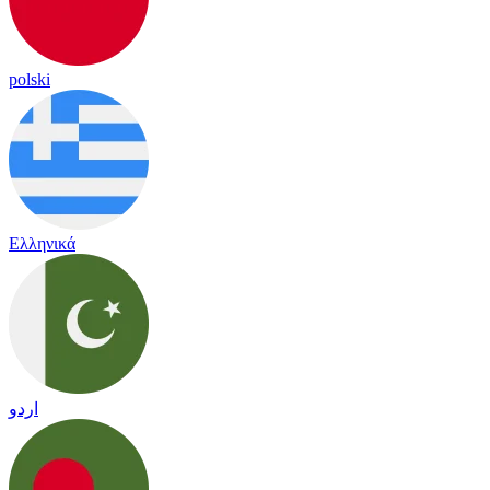
polski
Ελληνικά
اردو