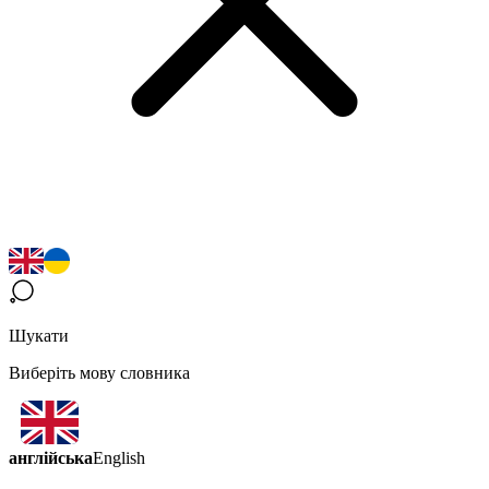
Шукати
Виберіть мову словника
англійська
English