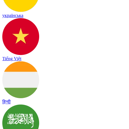
українська
Tiếng Việt
हिन्दी