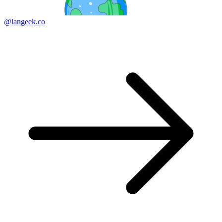
@langeek.co