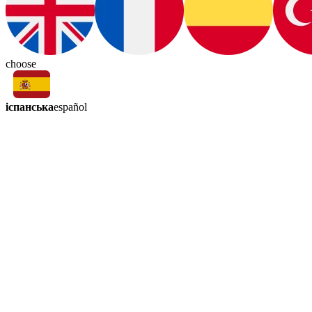
choose
іспанська
español