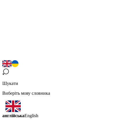
Шукати
Виберіть мову словника
англійська
English