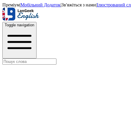
Преміум
|
Мобільний Додаток
|
Зв'яжіться з нами
|
Ілюстрований с
Toggle navigation