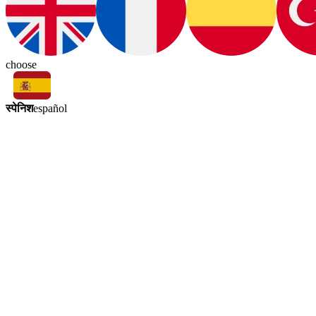
choose
स्पेनिश
español