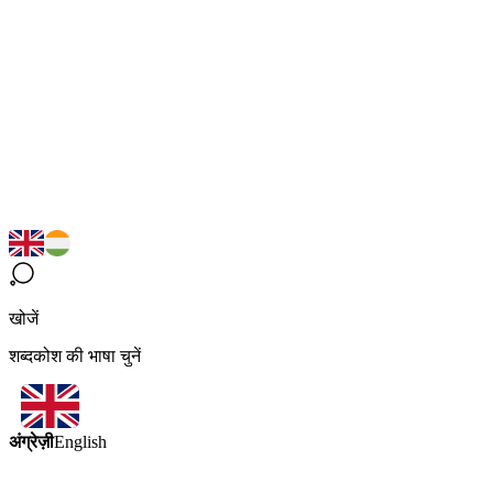
खोजें
शब्दकोश की भाषा चुनें
अंग्रेज़ी
English