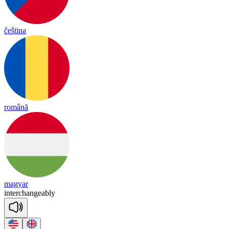
čeština
română
magyar
in
ter
chan
geab
ly