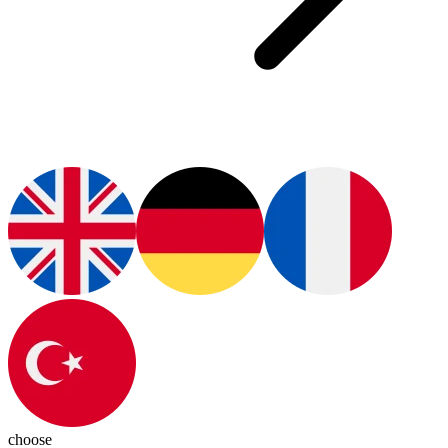
choose