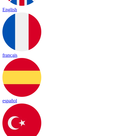
English
français
español