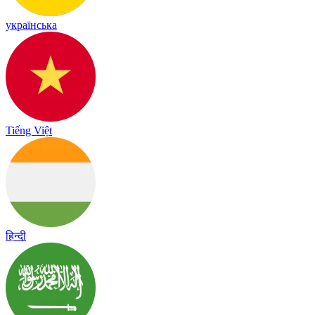
українська
Tiếng Việt
हिन्दी