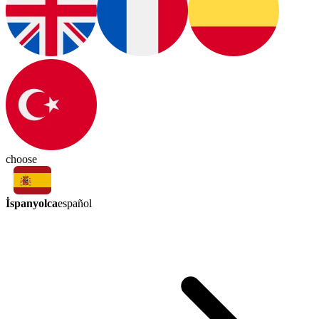
choose
İspanyolca
español