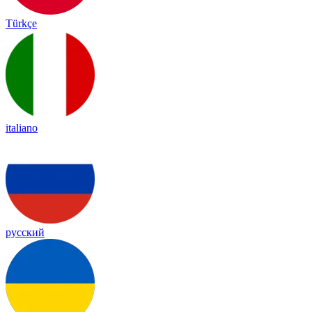
Türkçe
italiano
русский