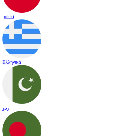
polski
Ελληνικά
اردو