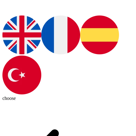
choose