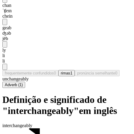
chan
ˈʧeɪn
chein
geab
ʤəb
jēb
ly
li
li
frequentemente confundidos
0
rimas
1
pronúncia semelhante
0
unchangeably
Adverb
(
1
)
Definição e significado de
"interchangeably"em inglês
interchangeably