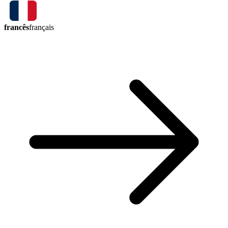
francês
français