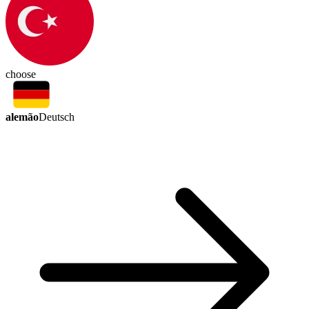
choose
alemão
Deutsch