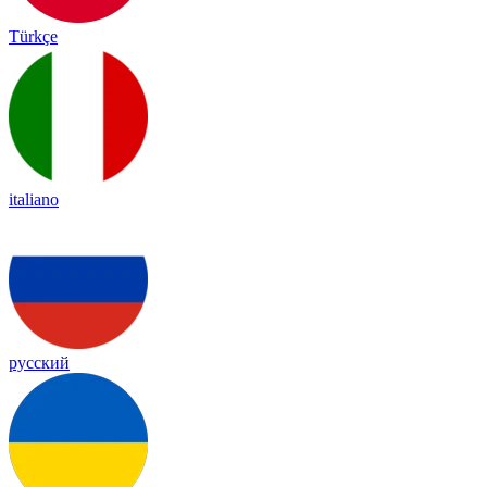
Türkçe
italiano
русский