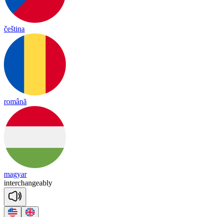
čeština
română
magyar
in
ter
chan
geab
ly