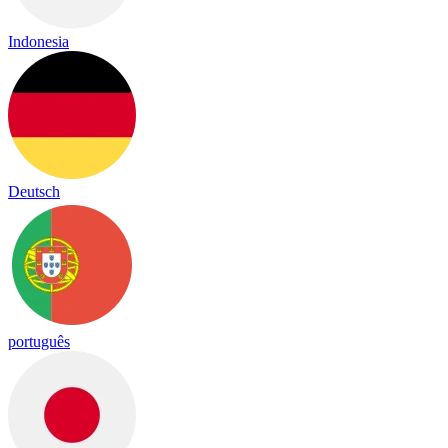
Indonesia
Deutsch
português