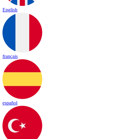
English
français
español