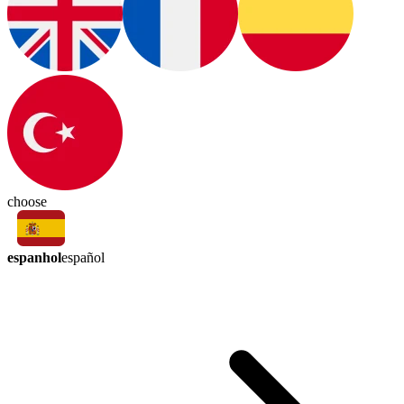
choose
espanhol
español