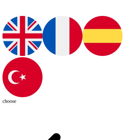
choose