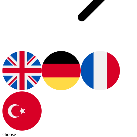
choose