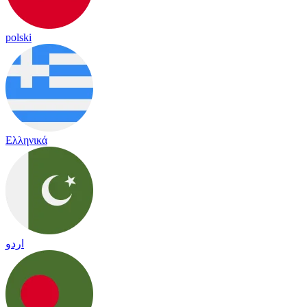
polski
Ελληνικά
اردو