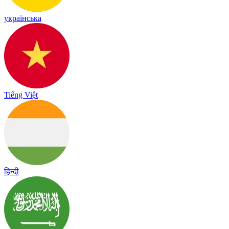
українська
Tiếng Việt
हिन्दी