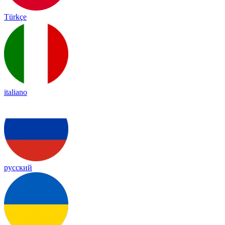
Türkçe
italiano
русский