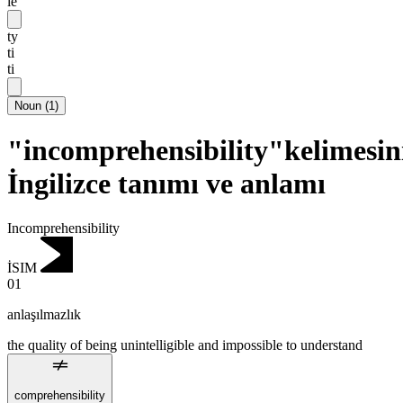
lē
ty
ti
ti
Noun
(
1
)
"incomprehensibility"kelimesin
İngilizce tanımı ve anlamı
Incomprehensibility
İSIM
01
anlaşılmazlık
the quality of being unintelligible and impossible to understand
comprehensibility