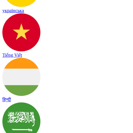
українська
Tiếng Việt
हिन्दी