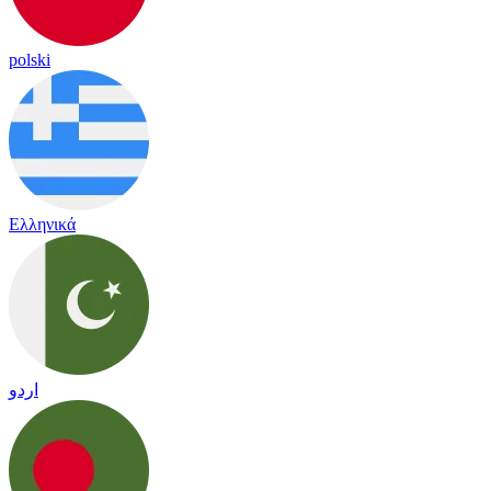
polski
Ελληνικά
اردو