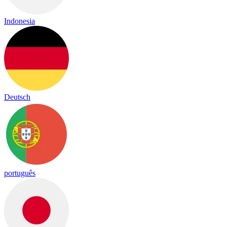
Indonesia
Deutsch
português