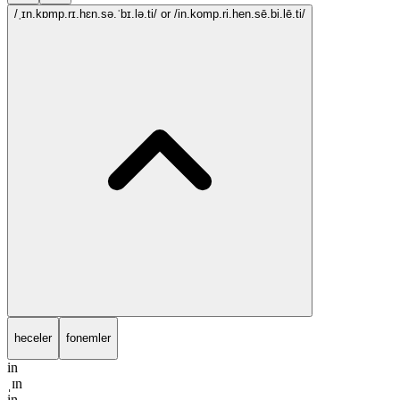
/ˌɪn.kɒmp.rɪ.hɛn.sə.ˈbɪ.lə.ti/
or /in.komp.ri.hen.sē.bi.lē.ti/
heceler
fonemler
in
ˌɪn
in