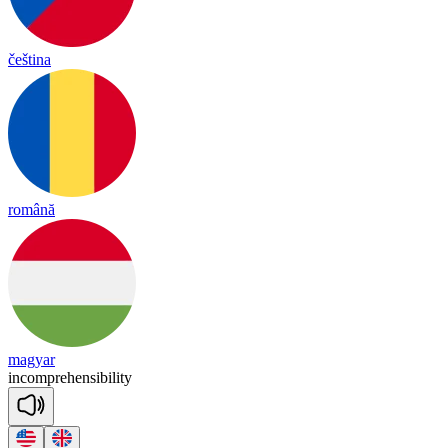
čeština
română
magyar
in
comp
re
hen
si
bi
li
ty