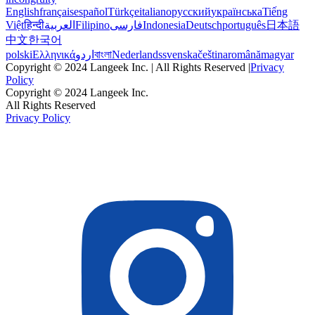
English
français
español
Türkçe
italiano
русский
українська
Tiếng
Việt
हिन्दी
العربية
Filipino
فارسی
Indonesia
Deutsch
português
日本語
中文
한국어
polski
Ελληνικά
اردو
বাংলা
Nederlands
svenska
čeština
română
magyar
Copyright © 2024 Langeek Inc. | All Rights Reserved |
Privacy
Policy
Copyright © 2024 Langeek Inc.
All Rights Reserved
Privacy Policy