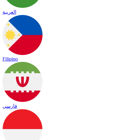
العربية
Filipino
فارسی