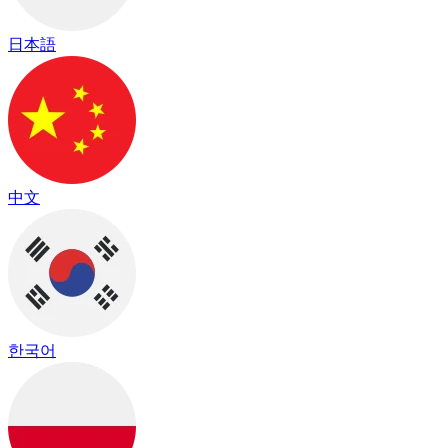
日本語
中文
한국어