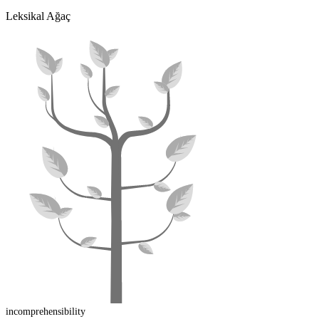
Leksikal Ağaç
in
comprehensibility