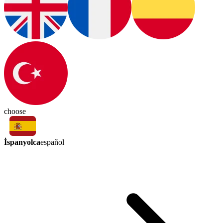
choose
İspanyolca
español