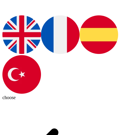
choose