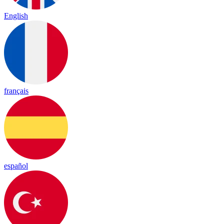
English
français
español