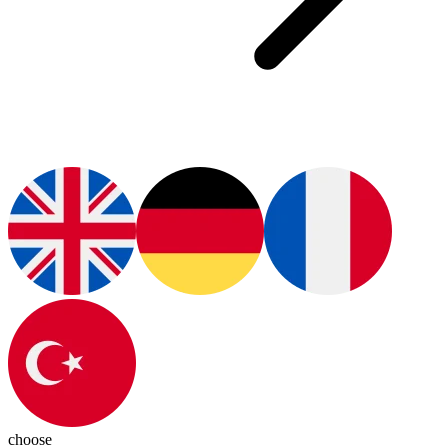
choose