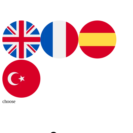
choose