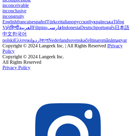
inconceivable
inconclusive
incongruity
English
français
español
Türkçe
italiano
русский
українська
Tiếng
Việt
हिन्दी
العربية
Filipino
فارسی
Indonesia
Deutsch
português
日本語
中文
한국어
polski
Ελληνικά
اردو
বাংলা
Nederlands
svenska
čeština
română
magyar
Copyright © 2024 Langeek Inc. | All Rights Reserved |
Privacy
Policy
Copyright © 2024 Langeek Inc.
All Rights Reserved
Privacy Policy