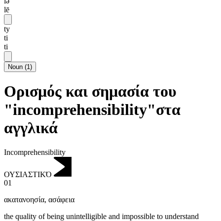
lə
lē
ty
ti
ti
Noun
(
1
)
Ορισμός και σημασία του
"incomprehensibility"στα
αγγλικά
Incomprehensibility
ΟΥΣΙΑΣΤΙΚΌ
01
ακατανoησία
,
ασάφεια
the quality of being unintelligible and impossible to understand