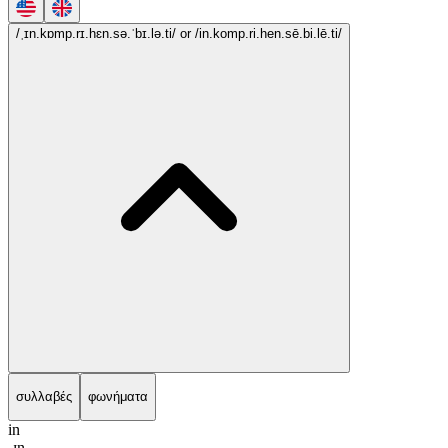
/ˌɪn.kɒmp.rɪ.hɛn.sə.ˈbɪ.lə.ti/
or /in.komp.ri.hen.sē.bi.lē.ti/
συλλαβές
φωνήματα
in
ˌɪn