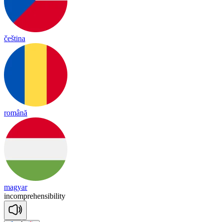
čeština
română
magyar
in
comp
re
hen
si
bi
li
ty