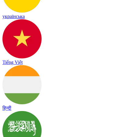
українська
Tiếng Việt
हिन्दी