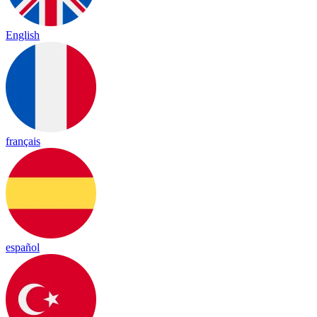
English
français
español