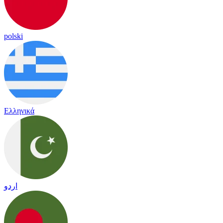
polski
Ελληνικά
اردو