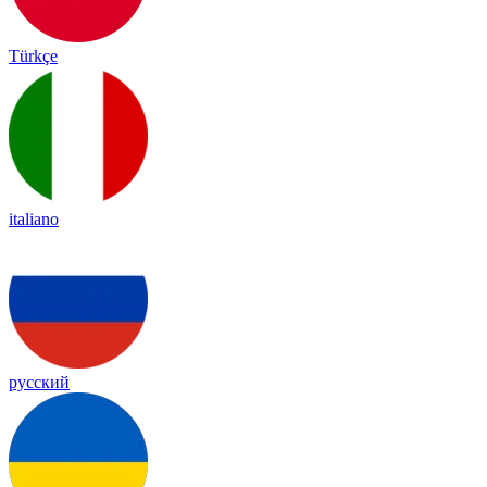
Türkçe
italiano
русский