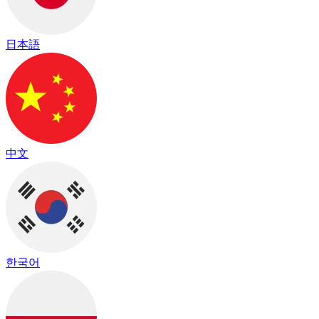
日本語
中文
한국어