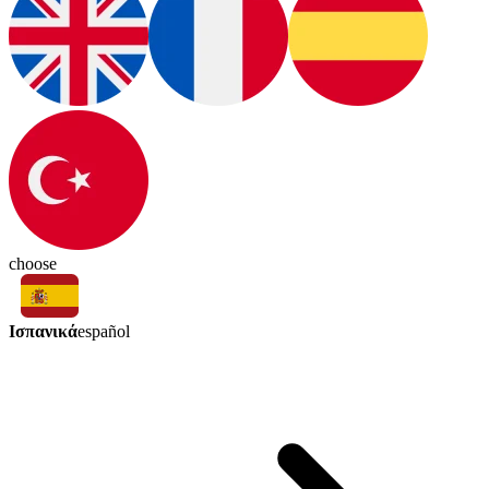
choose
Ισπανικά
español