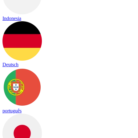
Indonesia
Deutsch
português