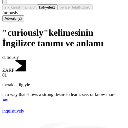
sık karıştırılanlar
0
kafiyeler
1
benzer telaffuzlar
0
furiously
Adverb
(
2
)
"curiously"kelimesinin
İngilizce tanımı ve anlamı
curiously
ZARF
01
merakla
,
ilgiyle
in a way that shows a strong desire to learn, see, or know more
inquisitively