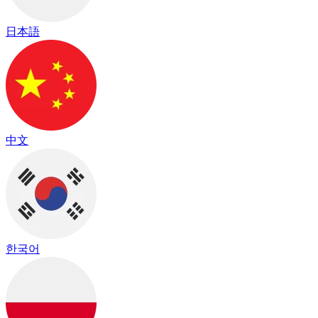
日本語
中文
한국어