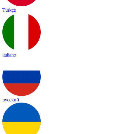
Türkçe
italiano
русский