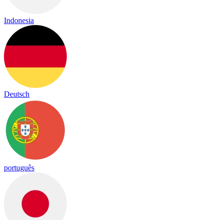
Indonesia
Deutsch
português