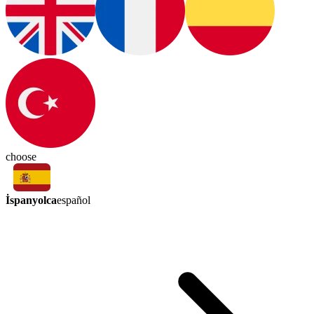
choose
İspanyolca
español