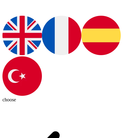
choose