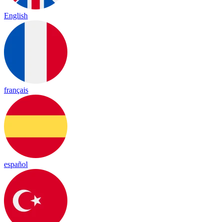
English
français
español