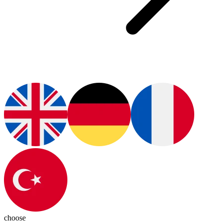
choose