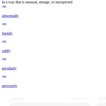
in a way that is unusual, strange, or unexpected
abnormally
funnily
oddly
peculiarly
perversely