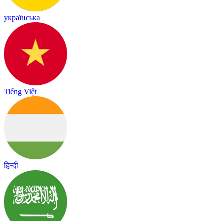
українська
Tiếng Việt
हिन्दी