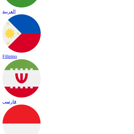
العربية
Filipino
فارسی