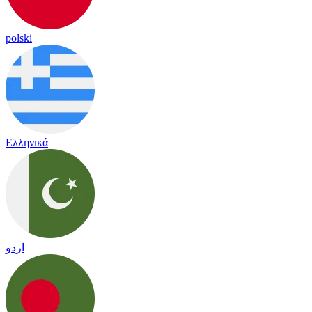
polski
Ελληνικά
اردو