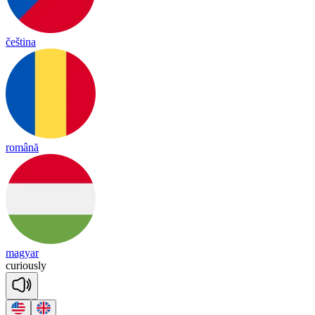
čeština
română
magyar
cu
rious
ly