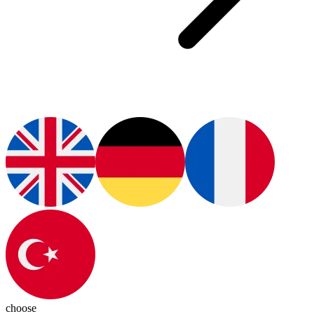
choose