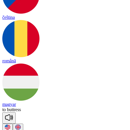
čeština
română
magyar
to
butt
ress