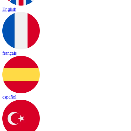
English
français
español