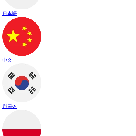
日本語
中文
한국어