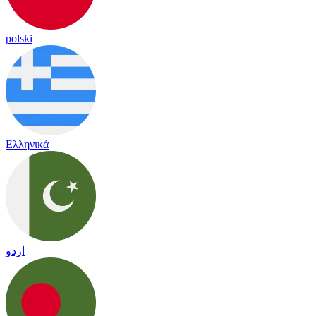
polski
Ελληνικά
اردو