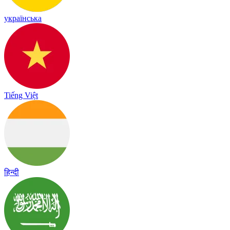
українська
Tiếng Việt
हिन्दी