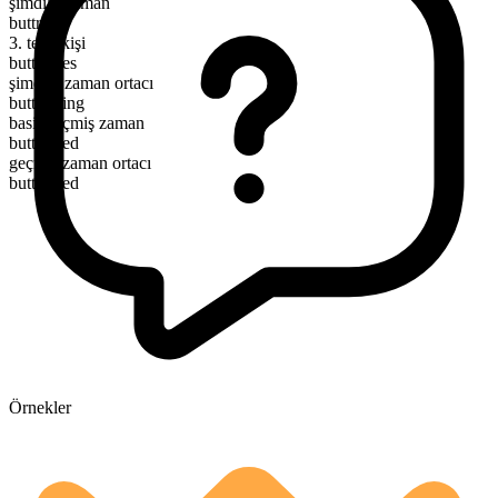
şimdiki zaman
buttress
3. tekil kişi
buttresses
şimdiki zaman ortacı
buttressing
basit geçmiş zaman
buttressed
geçmiş zaman ortacı
buttressed
Örnekler