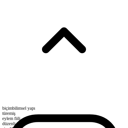
biçimbilimsel yapı
türemiş
eylem fiili
düzenli