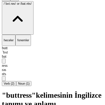
/ˈbʌt.rəs/
or /bat.rēs/
heceler
fonemler
butt
ˈbʌt
bat
ress
rəs
rēs
Verb
(
2
)
Noun
(
1
)
"buttress"kelimesinin İngilizce
tanımı ve anlamı