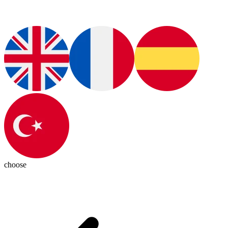
choose