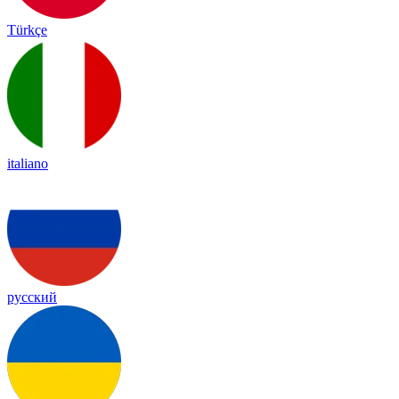
Türkçe
italiano
русский