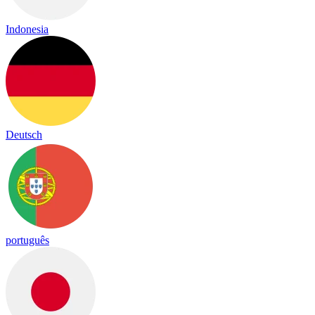
Indonesia
Deutsch
português