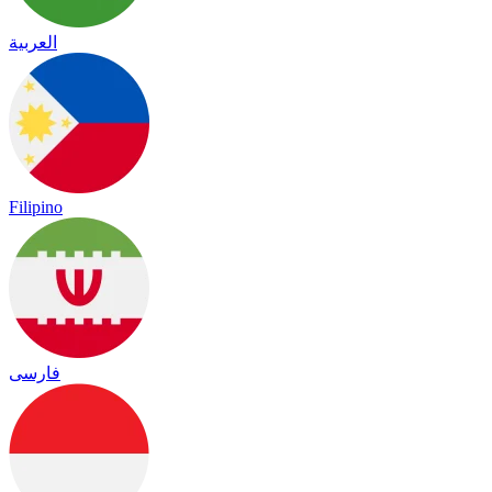
العربية
Filipino
فارسی