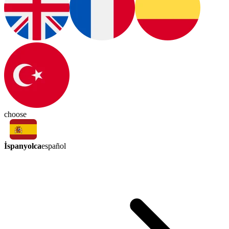
choose
İspanyolca
español