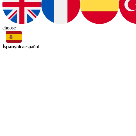
choose
İspanyolca
español