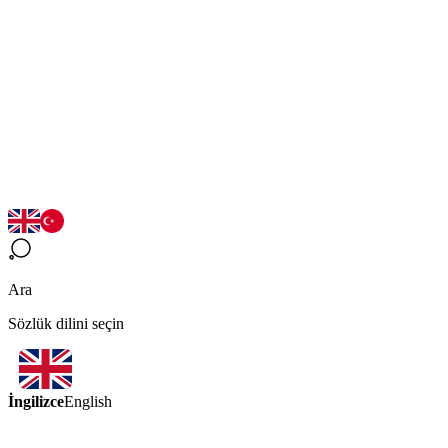
Ara
Sözlük dilini seçin
İngilizce
English