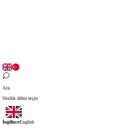
Ara
Sözlük dilini seçin
İngilizce
English