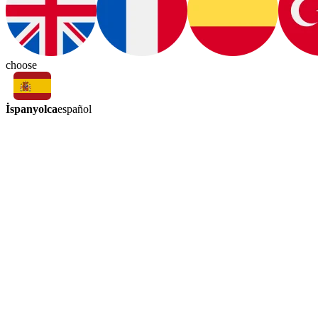
choose
İspanyolca
español