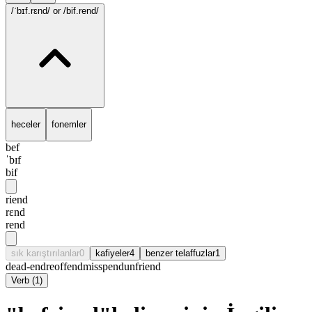
/ˈbɪf.rɛnd/
or /bif.rend/
heceler
fonemler
bef
ˈbɪf
bif
riend
rɛnd
rend
sık karıştırılanlar
0
kafiyeler
4
benzer telaffuzlar
1
dead-end
reoffend
misspend
unfriend
Verb
(
1
)