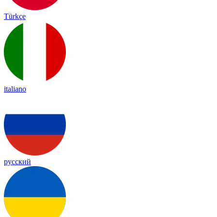
Türkçe
italiano
русский