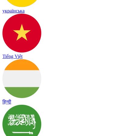
українська
Tiếng Việt
हिन्दी