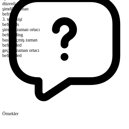
düzenli
şimdiki zaman
befriend
3. tekil kişi
befriends
şimdiki zaman ortacı
befriending
basit geçmiş zaman
befriended
geçmiş zaman ortacı
befriended
Örnekler