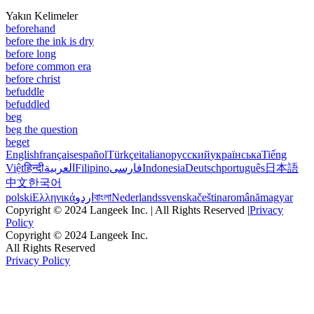
Yakın Kelimeler
beforehand
before the ink is dry
before long
before common era
before christ
befuddle
befuddled
beg
beg the question
beget
English
français
español
Türkçe
italiano
русский
українська
Tiếng
Việt
हिन्दी
العربية
Filipino
فارسی
Indonesia
Deutsch
português
日本語
中文
한국어
polski
Ελληνικά
اردو
বাংলা
Nederlands
svenska
čeština
română
magyar
Copyright © 2024 Langeek Inc. | All Rights Reserved |
Privacy
Policy
Copyright © 2024 Langeek Inc.
All Rights Reserved
Privacy Policy