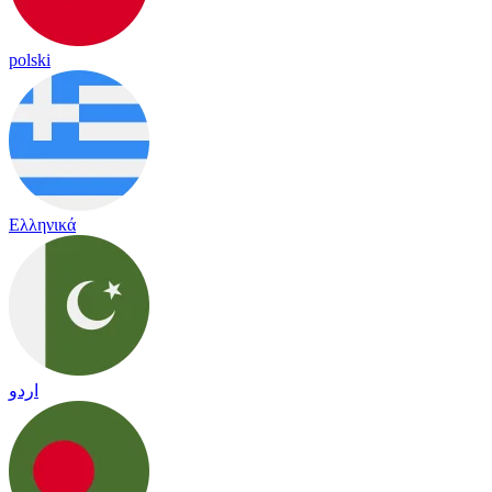
polski
Ελληνικά
اردو