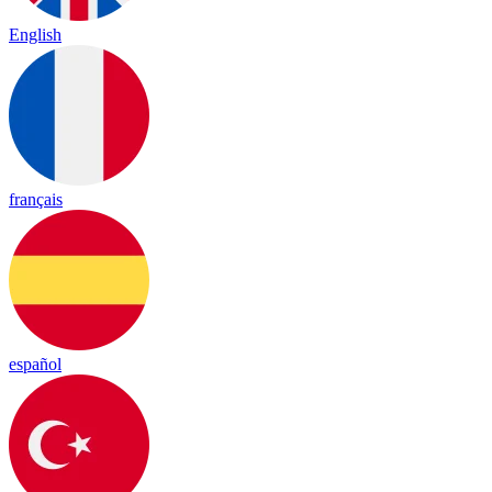
English
français
español