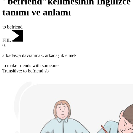
"befriend"kelimesinin İngilizce
tanımı ve anlamı
to befriend
FIIL
01
arkadaşça davranmak
,
arkadaşlık etmek
to make friends with someone
Transitive
:
to befriend
sb