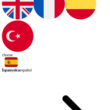
choose
İspanyolca
español