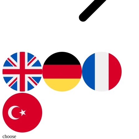
choose