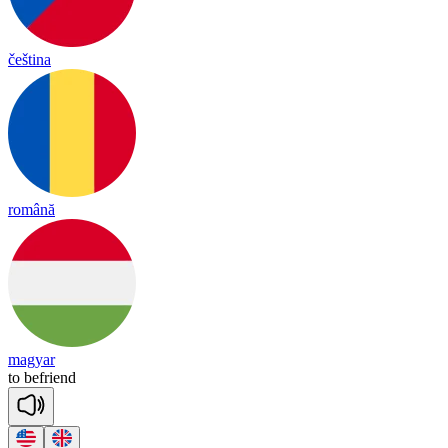
čeština
română
magyar
to
bef
riend