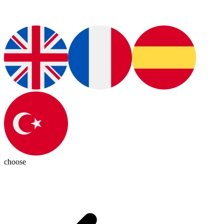
choose