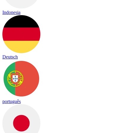
Indonesia
Deutsch
português