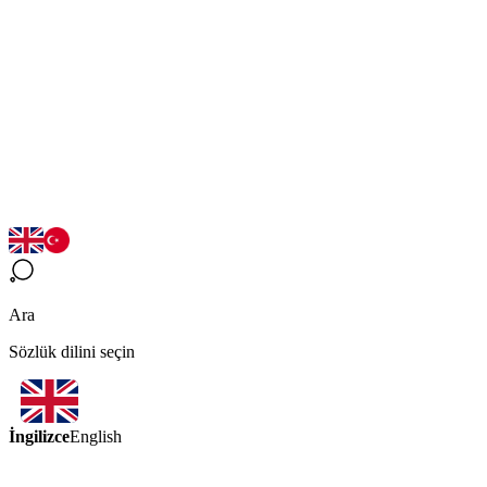
Ara
Sözlük dilini seçin
İngilizce
English