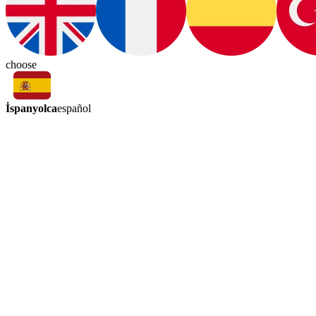
choose
İspanyolca
español