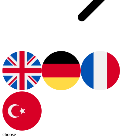
choose