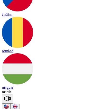
čeština
română
magyar
marsh