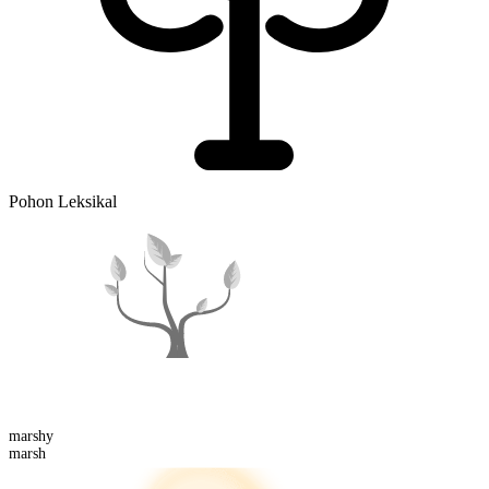
Pohon Leksikal
marsh
y
marsh