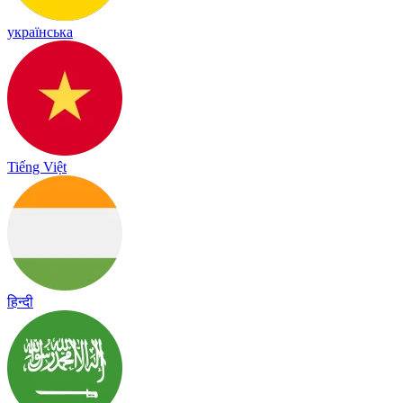
українська
Tiếng Việt
हिन्दी