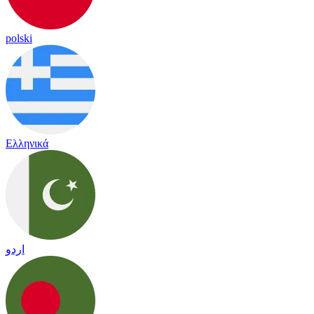
polski
Ελληνικά
اردو