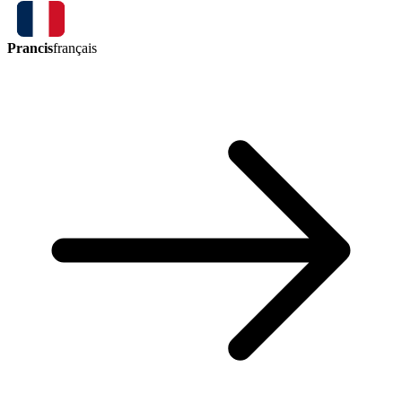
Prancis
français