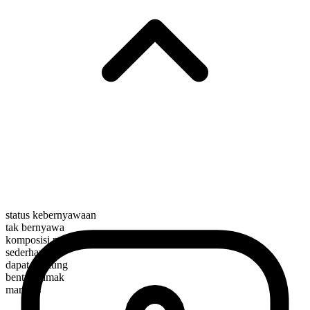
status kebernyawaan
tak bernyawa
komposisi morfologis
sederhana
dapat dihitung
bentuk jamak
marshes