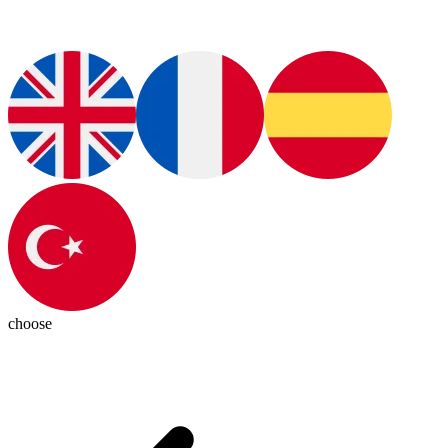
choose