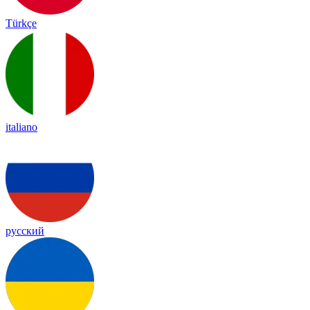
Türkçe
italiano
русский