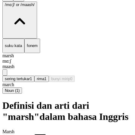
/mɑ:ʃ/
or /maash/
suku kata
fonem
marsh
mɑ:ʃ
maash
sering tertukar
1
rima
1
bunyi mirip
0
march
Noun
(
1
)
Definisi dan arti dari
"marsh"dalam bahasa Inggris
Marsh