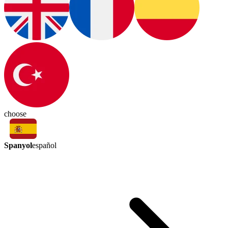
choose
Spanyol
español