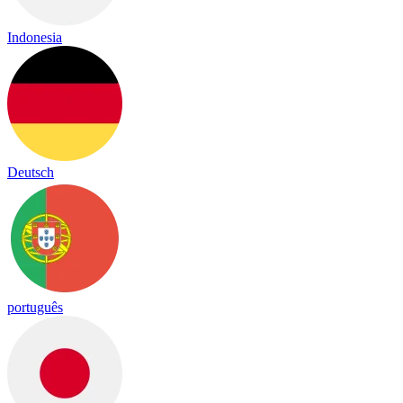
Indonesia
Deutsch
português