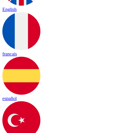
English
français
español