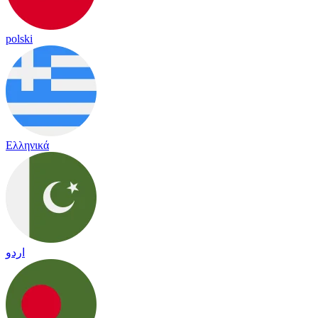
polski
Ελληνικά
اردو