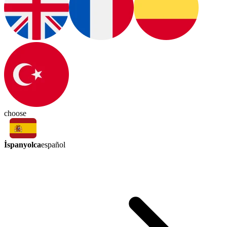
choose
İspanyolca
español