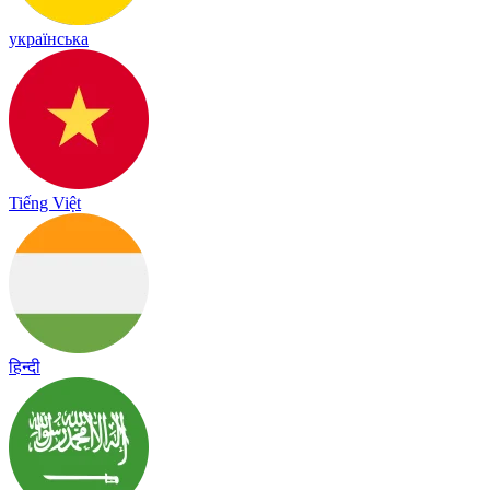
українська
Tiếng Việt
हिन्दी