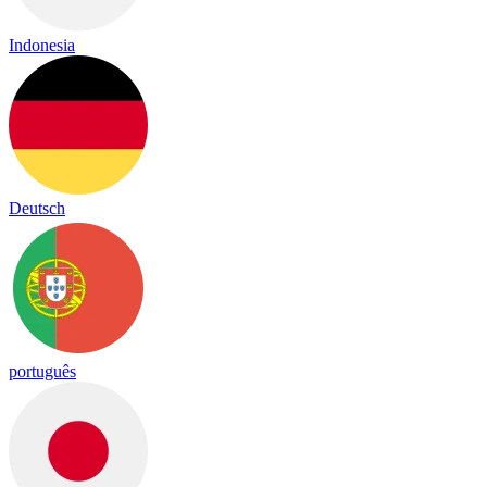
Indonesia
Deutsch
português