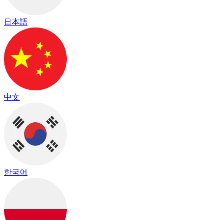
日本語
中文
한국어