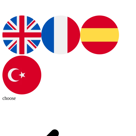
choose