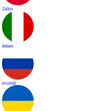
Türkçe
italiano
русский