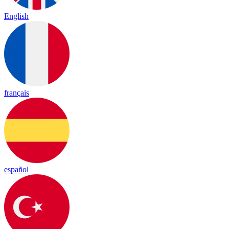
English
français
español