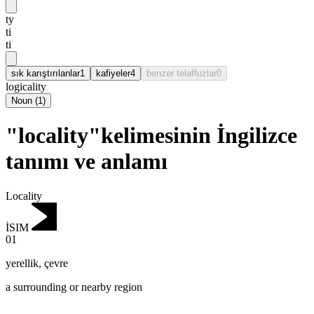
ty
ti
ti
sık karıştırılanlar
1
kafiyeler
4
benzer telaffuzlar
0
logicality
Noun
(
1
)
"locality"kelimesinin İngilizce
tanımı ve anlamı
Locality
İSIM
01
yerellik
,
çevre
a surrounding or nearby region