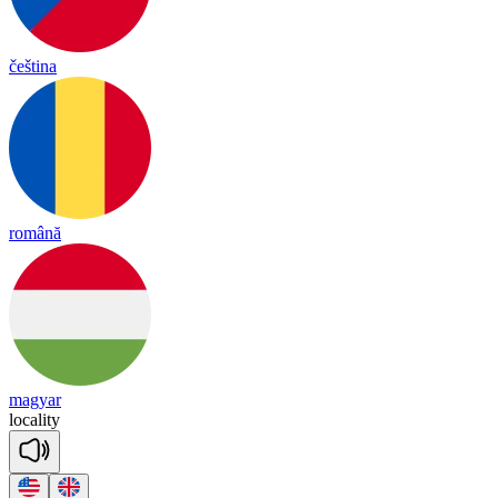
čeština
română
magyar
lo
ca
li
ty