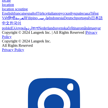
locate
location
location scouting
English
français
español
Türkçe
italiano
русский
українська
Tiếng
Việt
हिन्दी
العربية
Filipino
فارسی
Indonesia
Deutsch
português
日本語
中文
한국어
polski
Ελληνικά
اردو
বাংলা
Nederlands
svenska
čeština
română
magyar
Copyright © 2024 Langeek Inc. | All Rights Reserved |
Privacy
Policy
Copyright © 2024 Langeek Inc.
All Rights Reserved
Privacy Policy