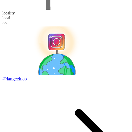
locality
loc
al
loc
@langeek.co