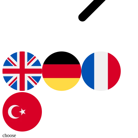
choose