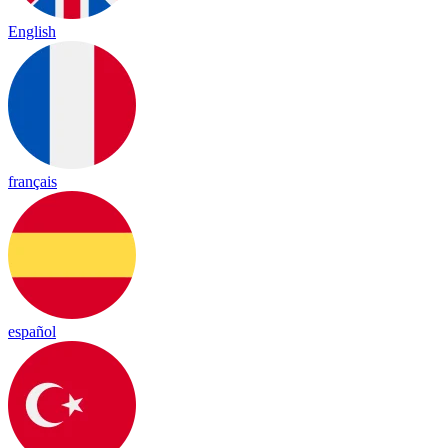
English
français
español