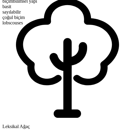
biçimbilimsel yapı
basit
sayılabilir
çoğul biçim
lobscouses
Leksikal Ağaç