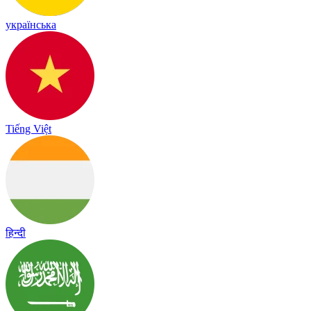
українська
Tiếng Việt
हिन्दी