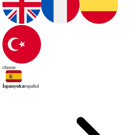
choose
İspanyolca
español