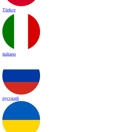
Türkçe
italiano
русский