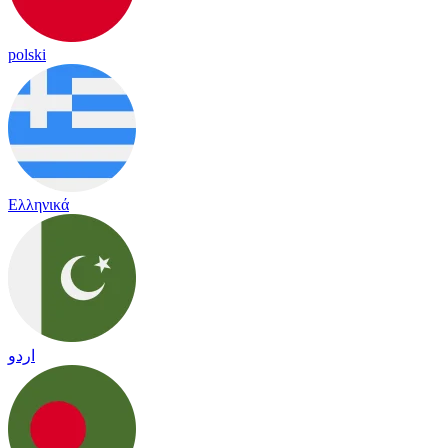
polski
Ελληνικά
اردو