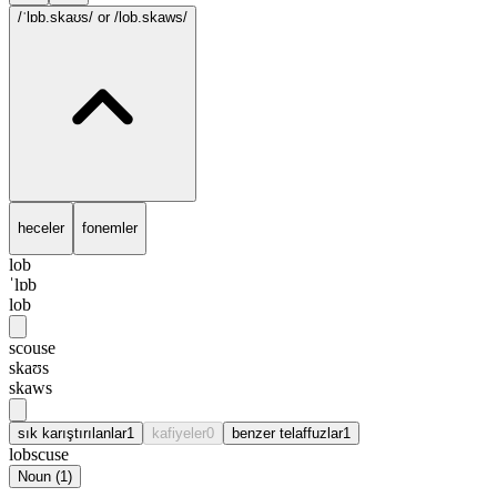
/ˈlɒb.skaʊs/
or /lob.skaws/
heceler
fonemler
lob
ˈlɒb
lob
scouse
skaʊs
skaws
sık karıştırılanlar
1
kafiyeler
0
benzer telaffuzlar
1
lobscuse
Noun
(
1
)