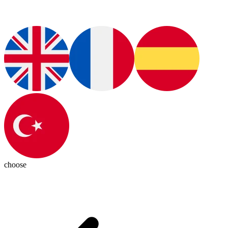
choose