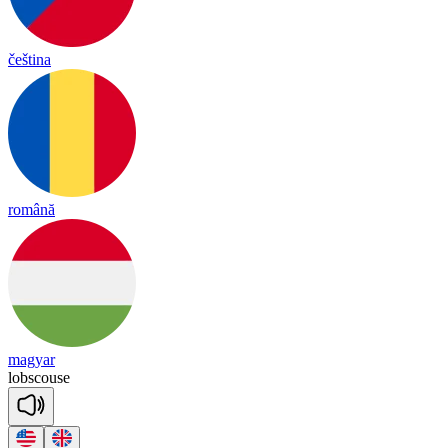
čeština
română
magyar
lob
scouse