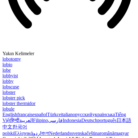
Yakın Kelimeler
lobotomy
lobio
lobe
lobbyist
lobby
lobscuse
lobster
lobster pick
lobster thermidor
lobule
English
français
español
Türkçe
italiano
русский
українська
Tiếng
Việt
हिन्दी
العربية
Filipino
فارسی
Indonesia
Deutsch
português
日本語
中文
한국어
polski
Ελληνικά
اردو
বাংলা
Nederlands
svenska
čeština
română
magyar