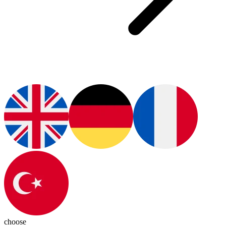
choose