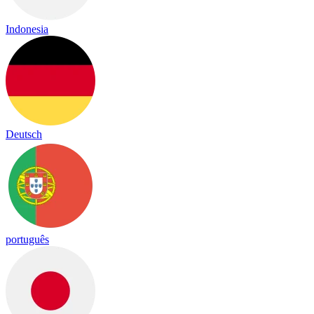
Indonesia
Deutsch
português