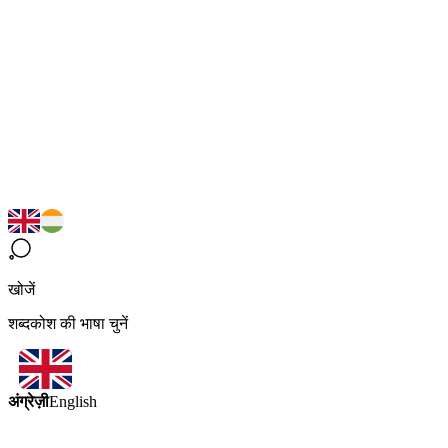
खोजें
शब्दकोश की भाषा चुनें
अंग्रेज़ी
English