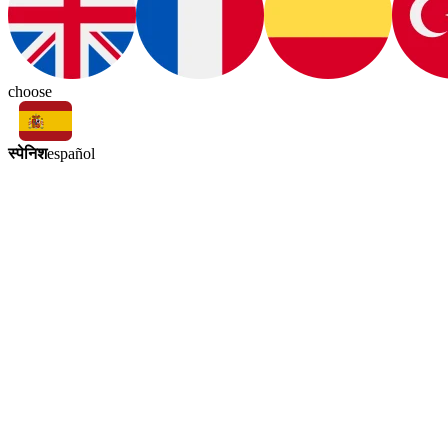
choose
स्पेनिश
español