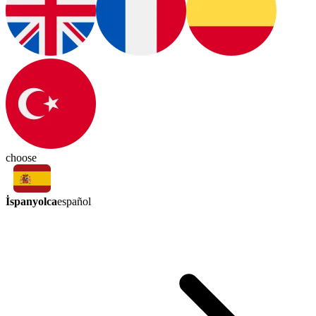
choose
İspanyolca
español