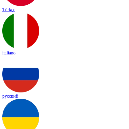
Türkçe
italiano
русский