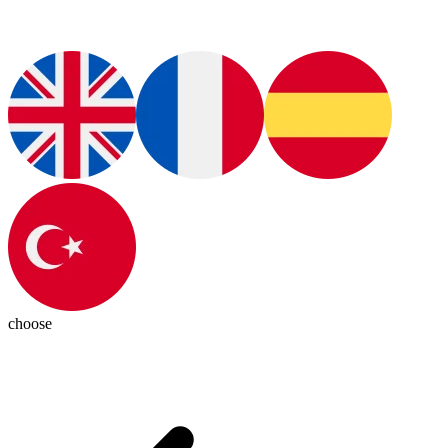
choose