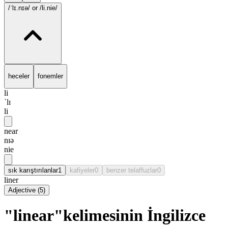
/ˈlɪ.nɪə/
or /li.nie/
heceler
fonemler
li
ˈlɪ
li
near
nɪə
nie
sık karıştırılanlar
1
kafiyeler
0
benzer telaffuzlar
0
liner
Adjective
(
5
)
"linear"kelimesinin İngilizce