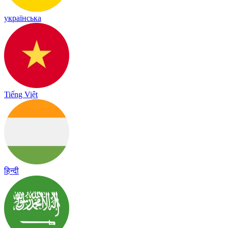
українська
Tiếng Việt
हिन्दी