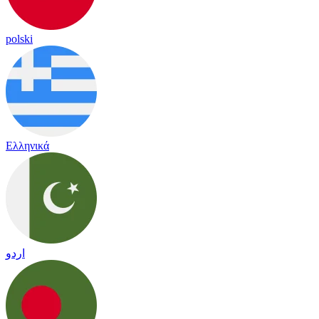
polski
Ελληνικά
اردو