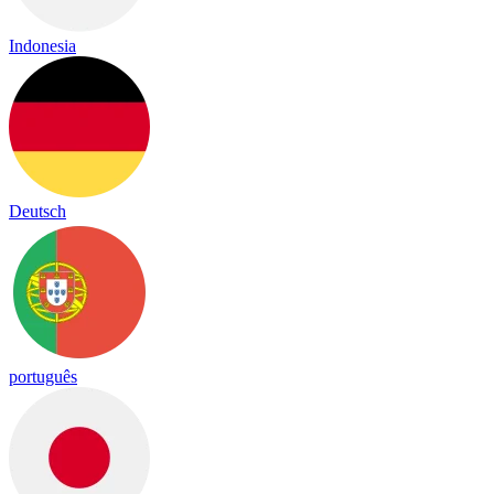
Indonesia
Deutsch
português