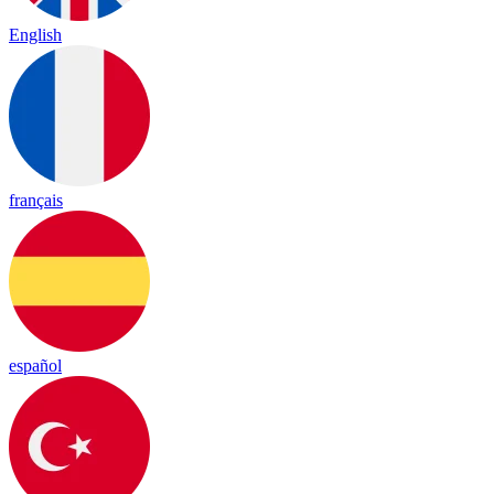
English
français
español