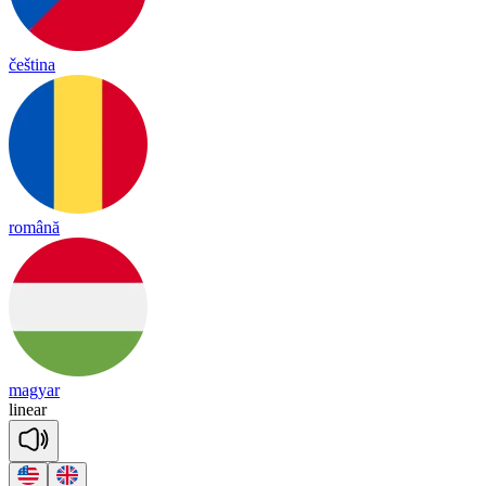
čeština
română
magyar
li
near