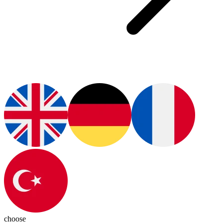
choose