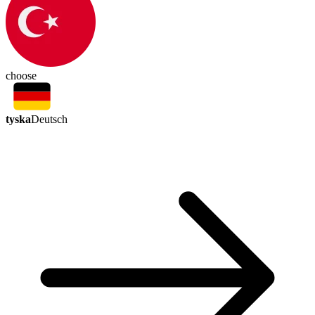
choose
tyska
Deutsch