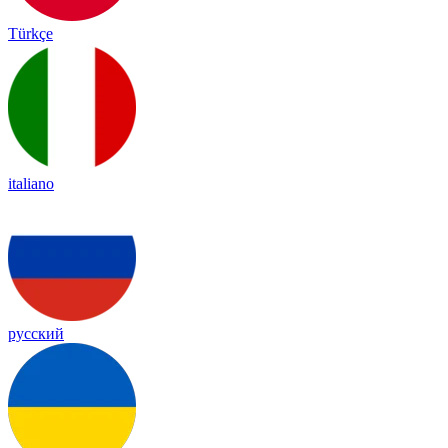
Türkçe
italiano
русский