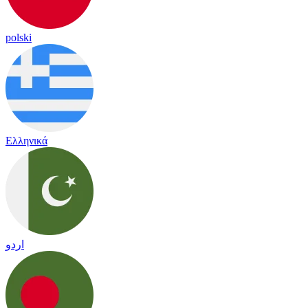
polski
Ελληνικά
اردو