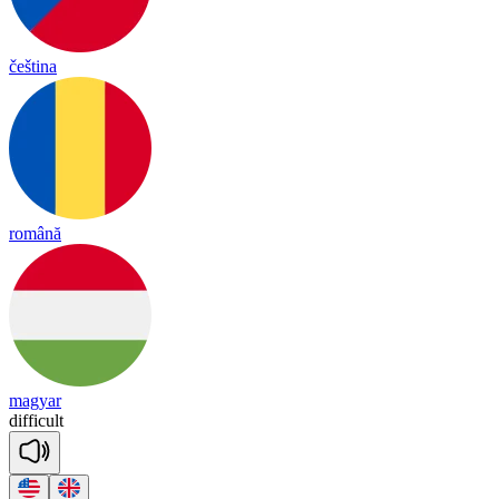
čeština
română
magyar
di
ffi
cult