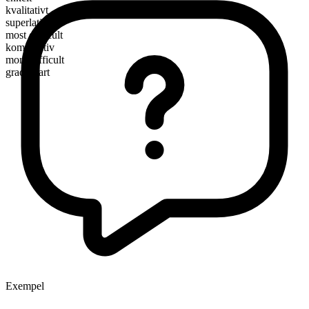
kvalitativt
superlativ
most difficult
komparativ
more difficult
graderbart
Exempel