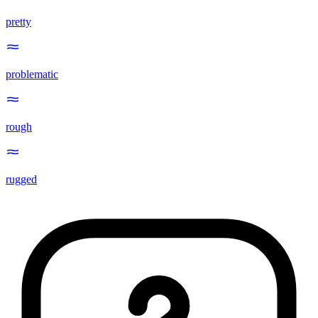
pretty
problematic
rough
rugged