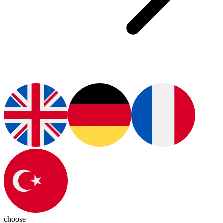
choose