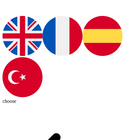
choose