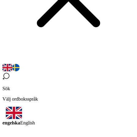
Sök
Välj ordboksspråk
engelska
English