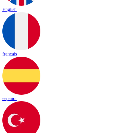
English
français
español