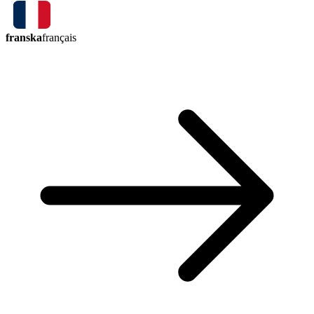
franska
français