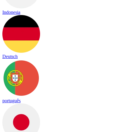
Indonesia
Deutsch
português