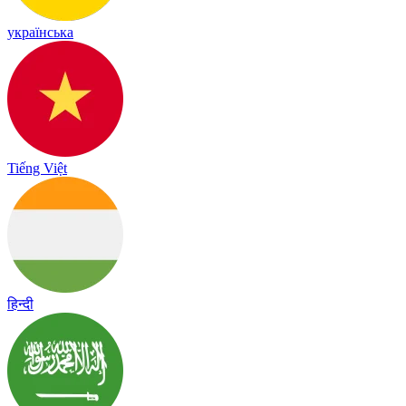
українська
Tiếng Việt
हिन्दी