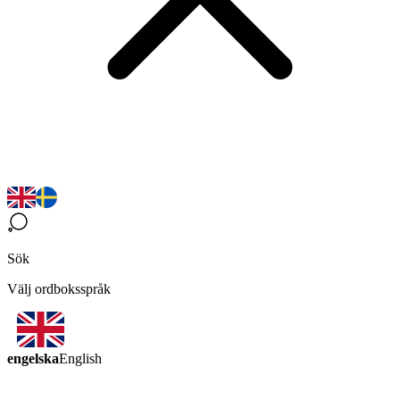
Sök
Välj ordboksspråk
engelska
English