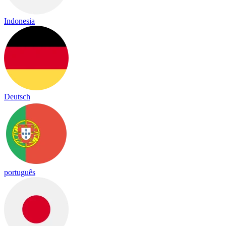
Indonesia
Deutsch
português