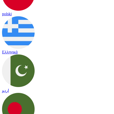
polski
Ελληνικά
اردو