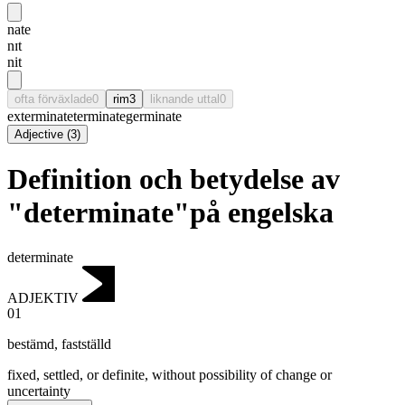
nate
nɪt
nit
ofta förväxlade
0
rim
3
liknande uttal
0
exterminate
terminate
germinate
Adjective
(
3
)
Definition och betydelse av
"determinate"på engelska
determinate
ADJEKTIV
01
bestämd
,
fastställd
fixed, settled, or definite, without possibility of change or
uncertainty