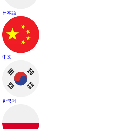
日本語
中文
한국어