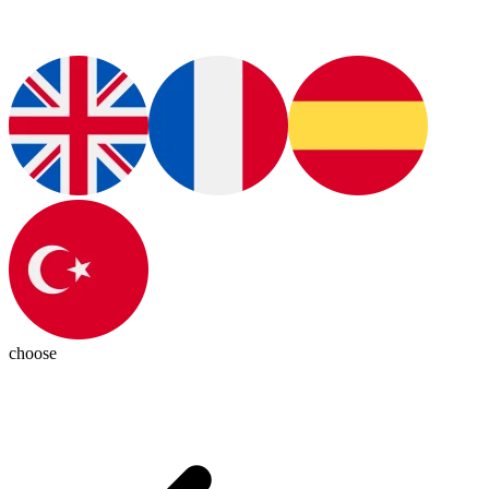
choose