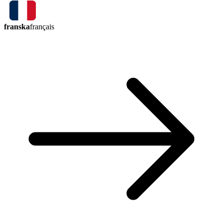
franska
français