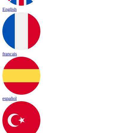
English
français
español