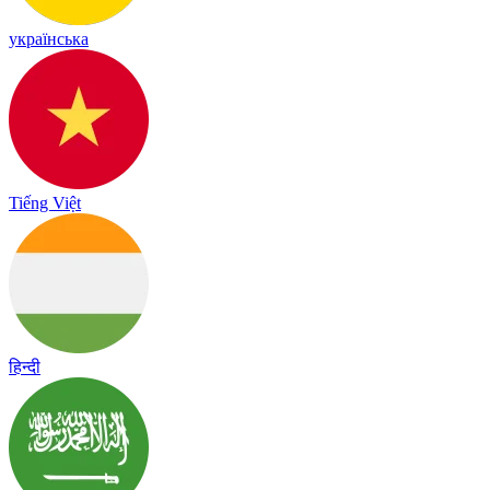
українська
Tiếng Việt
हिन्दी