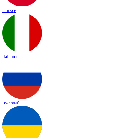
Türkçe
italiano
русский