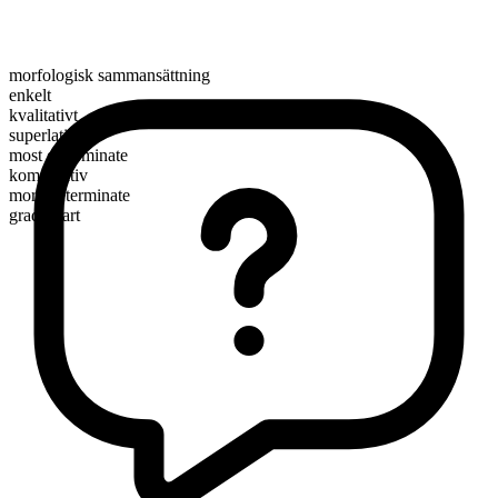
morfologisk sammansättning
enkelt
kvalitativt
superlativ
most determinate
komparativ
more determinate
graderbart