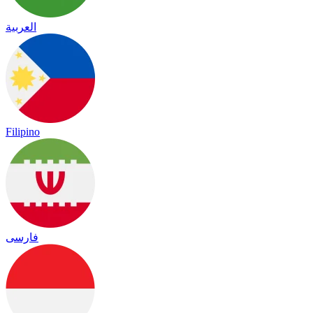
العربية
Filipino
فارسی