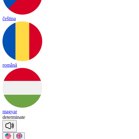
čeština
română
magyar
de
ter
mi
nate