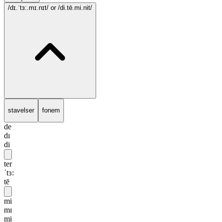
/dɪ.ˈtɜ:.mɪ.nɪt/
or /di.tē.mi.nit/
stavelser
fonem
de
dɪ
di
ter
ˈtɜ:
tē
mi
mɪ
mi