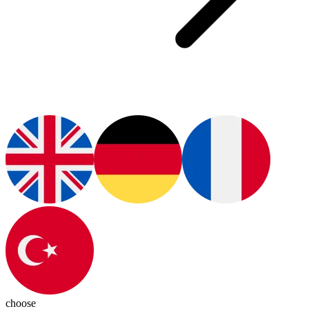
choose