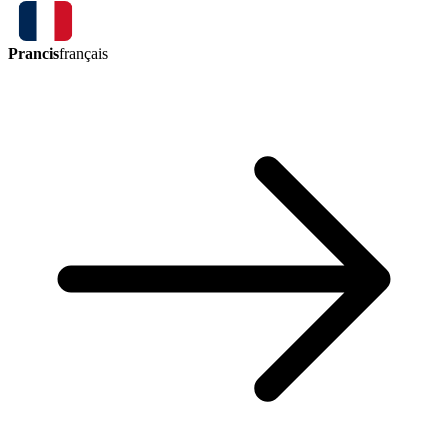
Prancis
français