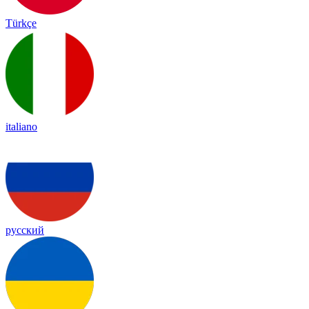
Türkçe
italiano
русский