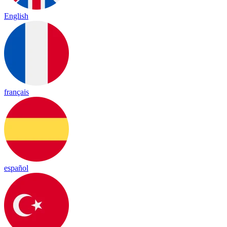
English
français
español