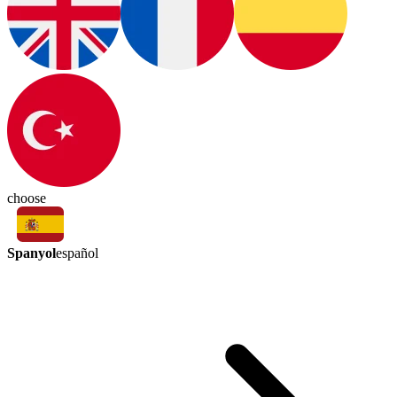
choose
Spanyol
español