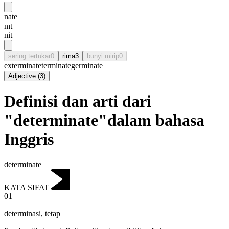
nate
nɪt
nit
sering tertukar
0
rima
3
bunyi mirip
0
exterminate
terminate
germinate
Adjective
(
3
)
Definisi dan arti dari
"determinate"dalam bahasa
Inggris
determinate
KATA SIFAT
01
determinasi
,
tetap