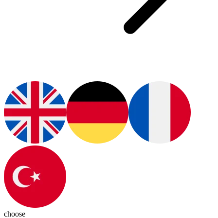
choose