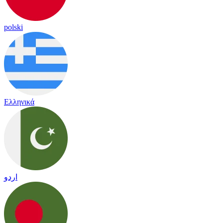
polski
Ελληνικά
اردو