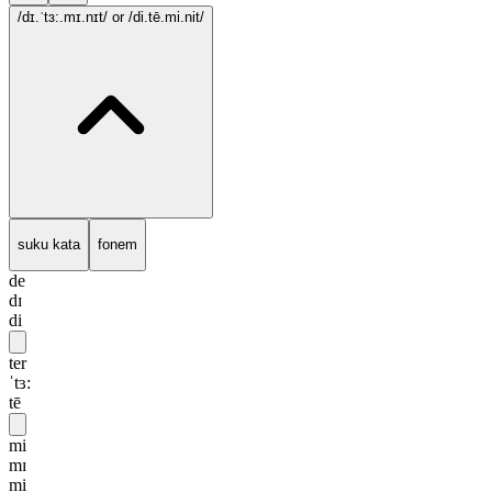
/dɪ.ˈtɜ:.mɪ.nɪt/
or /di.tē.mi.nit/
suku kata
fonem
de
dɪ
di
ter
ˈtɜ:
tē
mi
mɪ
mi