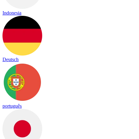
Indonesia
Deutsch
português