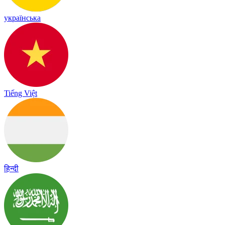
українська
Tiếng Việt
हिन्दी