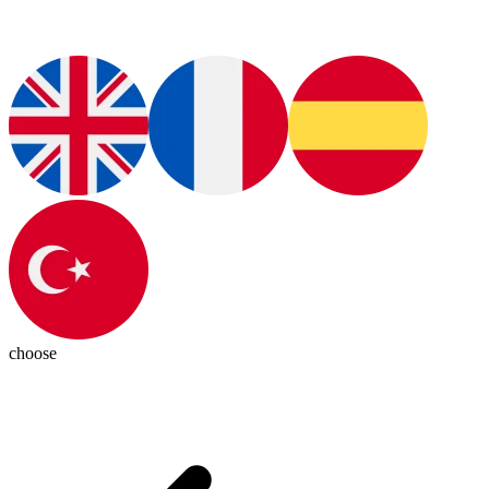
choose