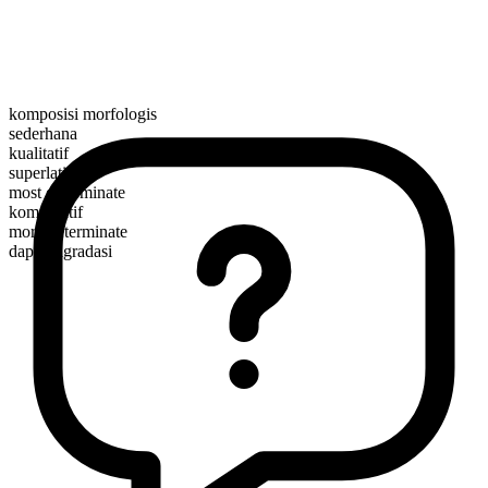
komposisi morfologis
sederhana
kualitatif
superlatif
most determinate
komparatif
more determinate
dapat digradasi