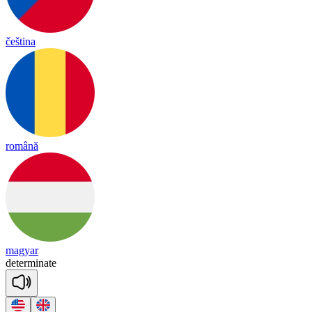
čeština
română
magyar
de
ter
mi
nate