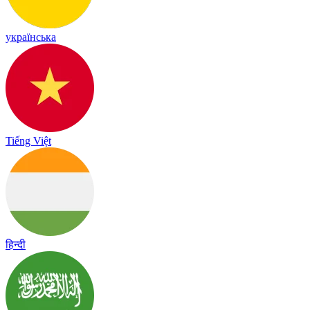
українська
Tiếng Việt
हिन्दी