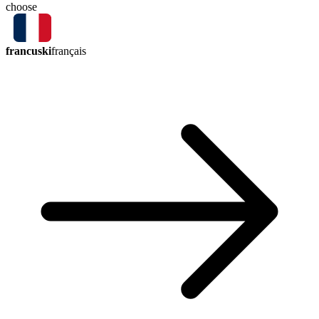
choose
francuski
français