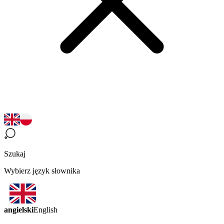
Szukaj
Wybierz język słownika
angielski
English