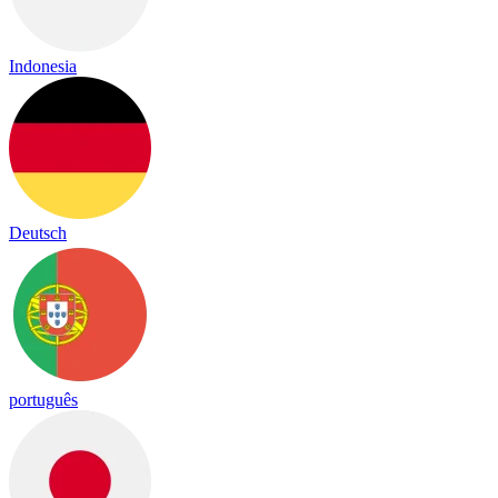
Indonesia
Deutsch
português