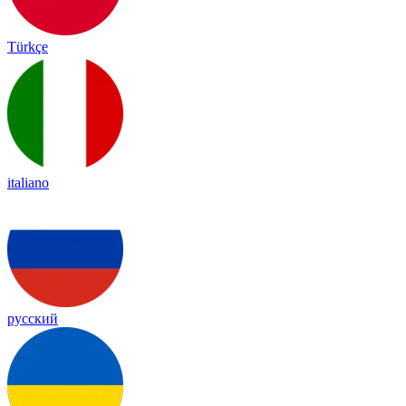
Türkçe
italiano
русский