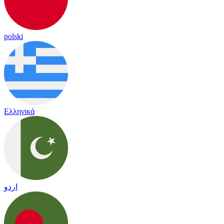
polski
Ελληνικά
اردو