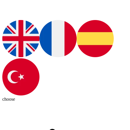
choose