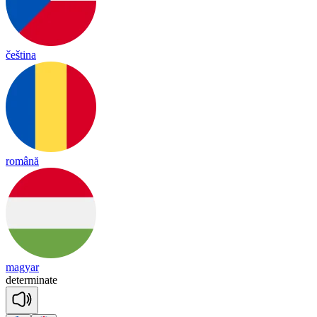
čeština
română
magyar
de
ter
mi
nate