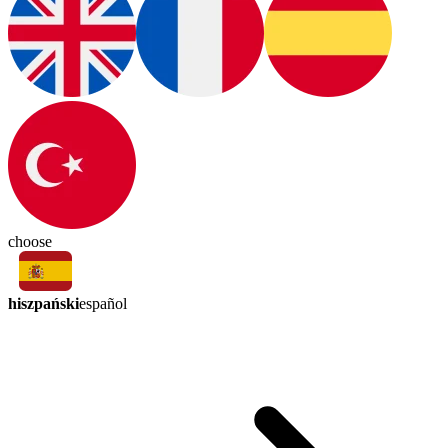
choose
hiszpański
español