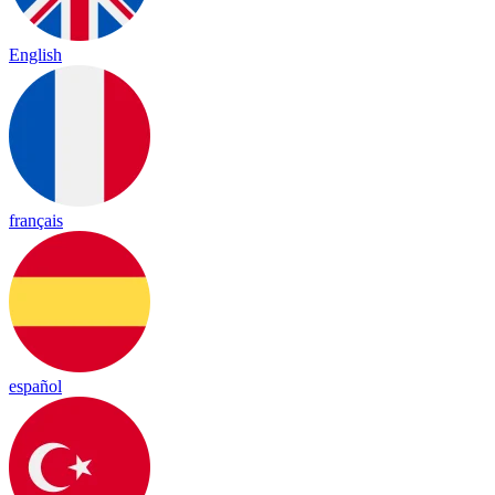
English
français
español