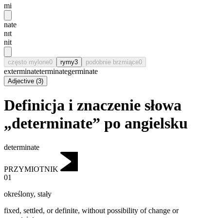
mi
nate
nɪt
nit
często mylone
0
rymy
3
podobnie brzmiące
0
exterminate
terminate
germinate
Adjective
(
3
)
Definicja i znaczenie słowa
„determinate” po angielsku
determinate
PRZYMIOTNIK
01
określony
,
stały
fixed, settled, or definite, without possibility of change or