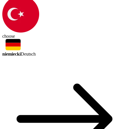
choose
niemiecki
Deutsch