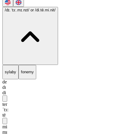
/dɪ.ˈtɜ:.mɪ.nɪt/
or /di.tē.mi.nit/
sylaby
fonemy
de
dɪ
di
ter
ˈtɜ:
tē
mi
mɪ