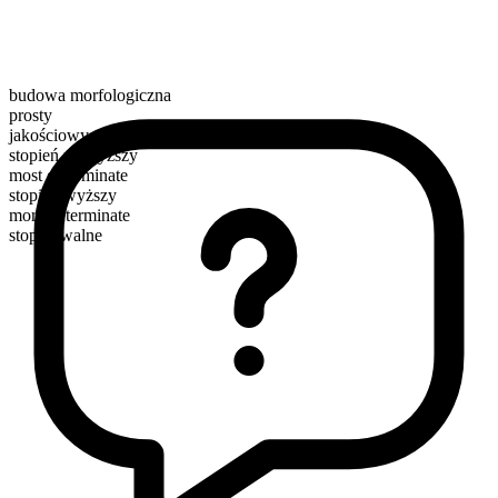
budowa morfologiczna
prosty
jakościowy
stopień najwyższy
most determinate
stopień wyższy
more determinate
stopniowalne