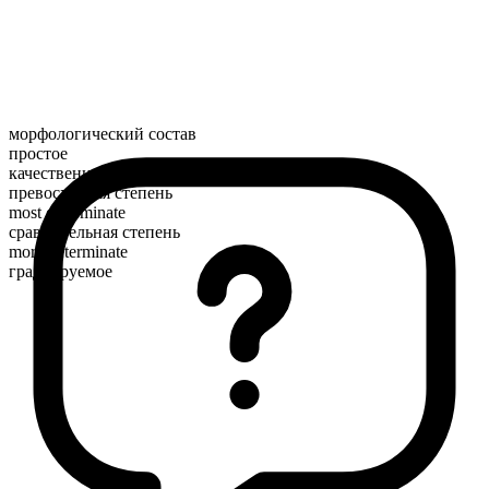
морфологический состав
простое
качественное
превосходная степень
most determinate
сравнительная степень
more determinate
градуируемое