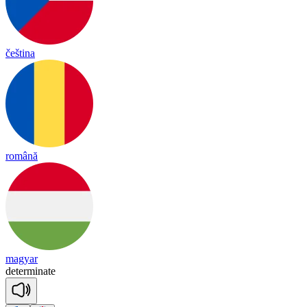
čeština
română
magyar
de
ter
mi
nate