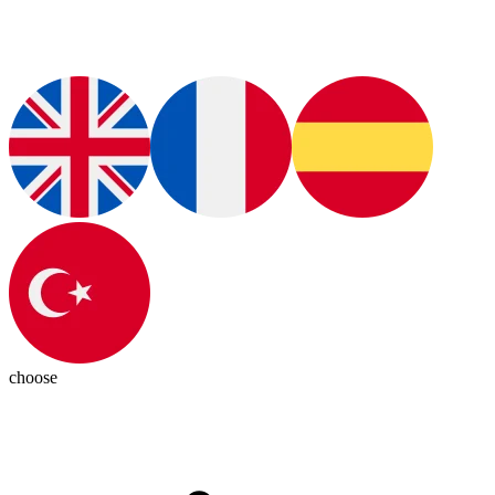
choose