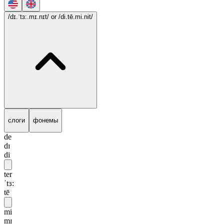
/dɪ.ˈtɜ:.mɪ.nɪt/
or /di.tē.mi.nit/
слоги
фонемы
de
dɪ
di
ter
ˈtɜ:
tē
mi
mɪ