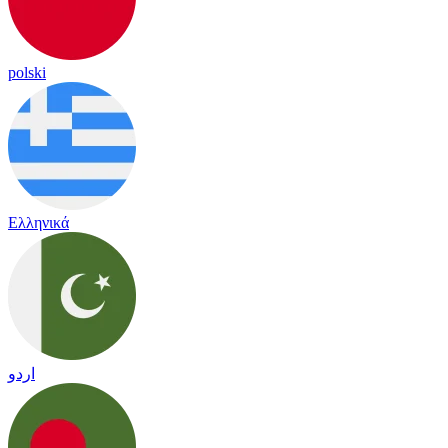
polski
Ελληνικά
اردو