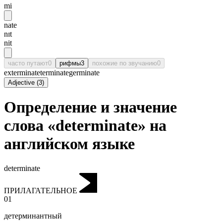
mi
nate
nɪt
nit
часто путают
0
рифмы
3
похожие по звучанию
0
exterminate
terminate
germinate
Adjective
(
3
)
Определение и значение
слова «determinate» на
английском языке
determinate
ПРИЛАГАТЕЛЬНОЕ
01
детерминантный