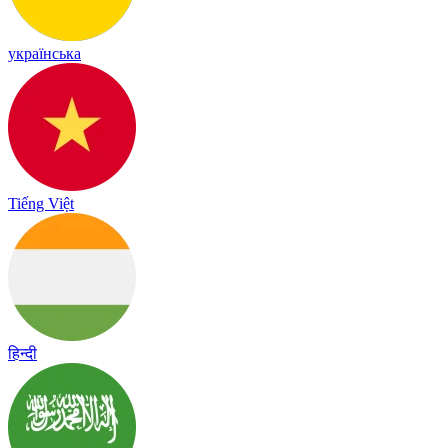
українська
Tiếng Việt
हिन्दी