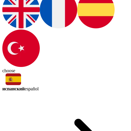
choose
испанский
español