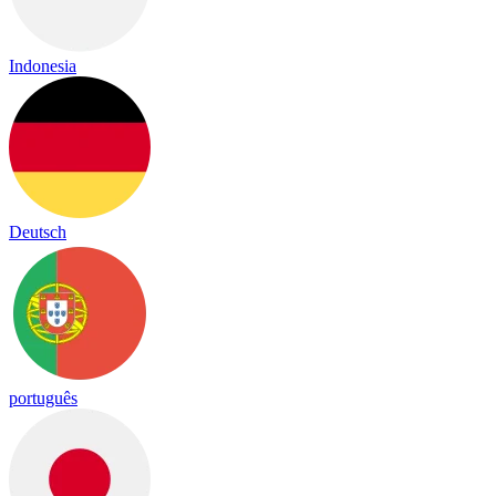
Indonesia
Deutsch
português