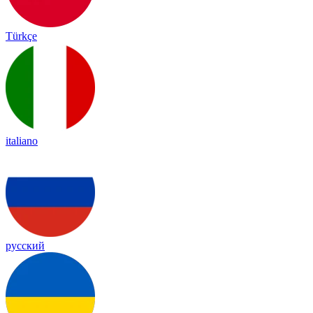
Türkçe
italiano
русский