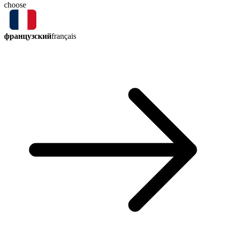
choose
французский
français