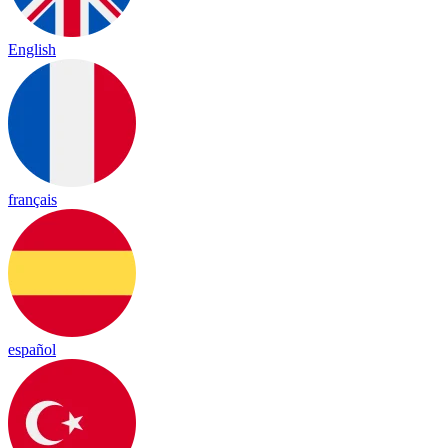
English
français
español