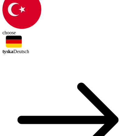
choose
tyska
Deutsch