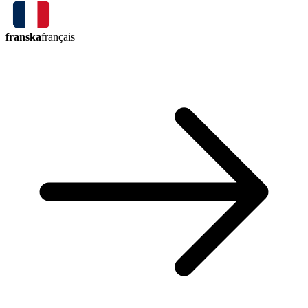
franska
français