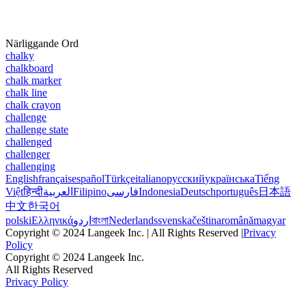
Närliggande Ord
chalky
chalkboard
chalk marker
chalk line
chalk crayon
challenge
challenge state
challenged
challenger
challenging
English
français
español
Türkçe
italiano
русский
українська
Tiếng
Việt
हिन्दी
العربية
Filipino
فارسی
Indonesia
Deutsch
português
日本語
中文
한국어
polski
Ελληνικά
اردو
বাংলা
Nederlands
svenska
čeština
română
magyar
Copyright © 2024 Langeek Inc. | All Rights Reserved |
Privacy
Policy
Copyright © 2024 Langeek Inc.
All Rights Reserved
Privacy Policy