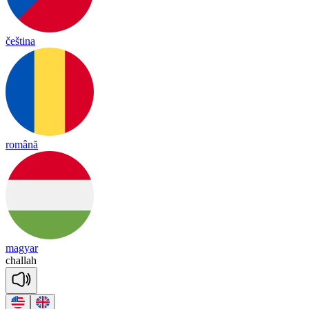
čeština
română
magyar
challah