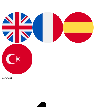
choose