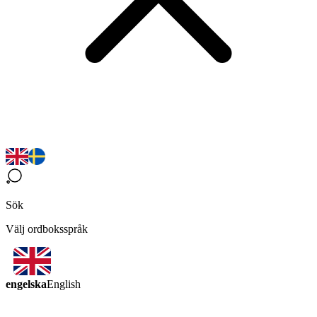
Sök
Välj ordboksspråk
engelska
English