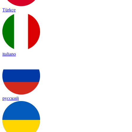
Türkçe
italiano
русский