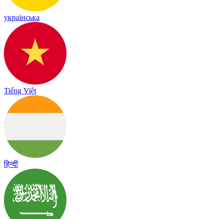
українська
Tiếng Việt
हिन्दी