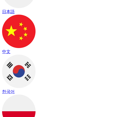
日本語
中文
한국어