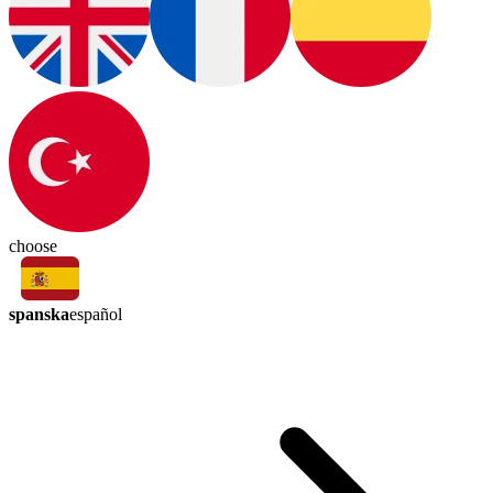
choose
spanska
español