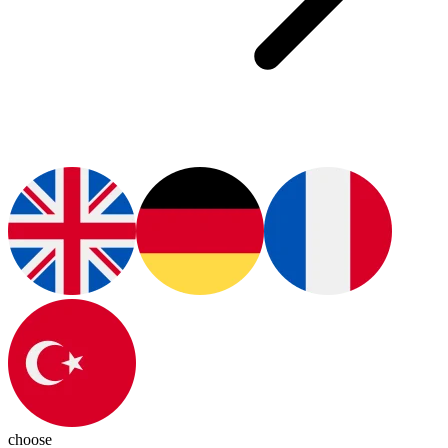
choose