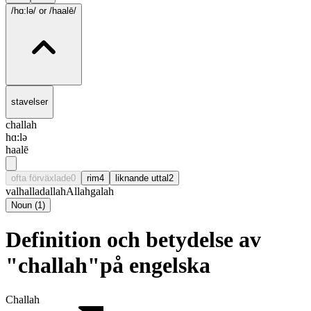
/hɑ:lə/
or /haalē/
stavelser
challah
hɑ:lə
haalē
ofta förväxlade
0
rim
4
liknande uttal
2
valhalla
dallah
Allah
galah
Noun
(
1
)
Definition och betydelse av
"challah"på engelska
Challah