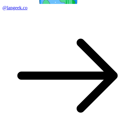
@langeek.co