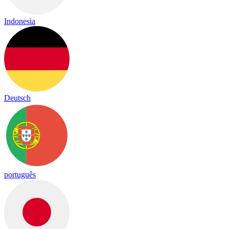
Indonesia
Deutsch
português