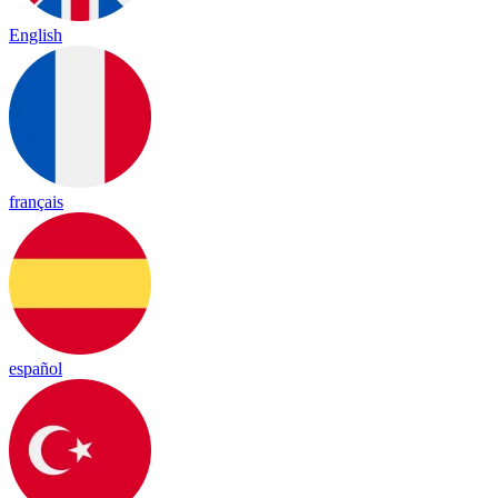
English
français
español