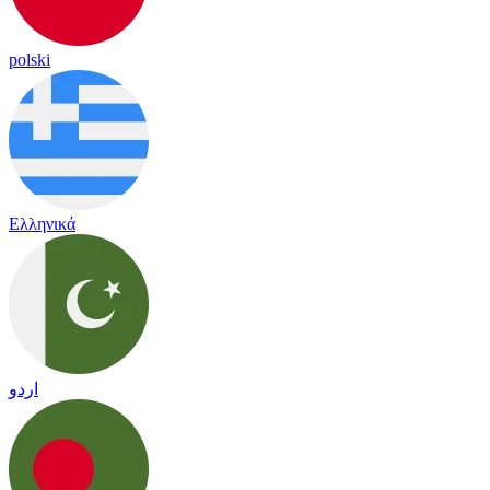
polski
Ελληνικά
اردو