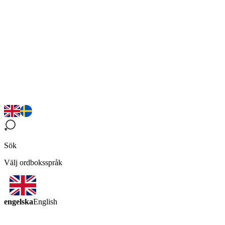
Sök
Välj ordboksspråk
engelska
English