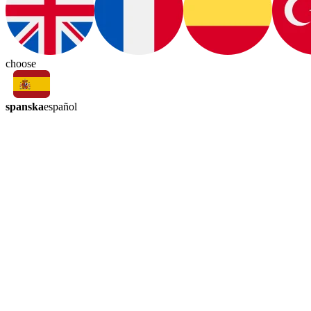
choose
spanska
español