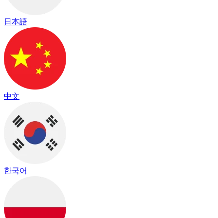
日本語
中文
한국어