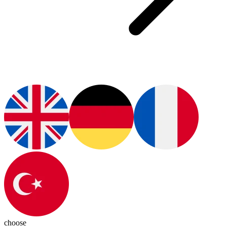
choose