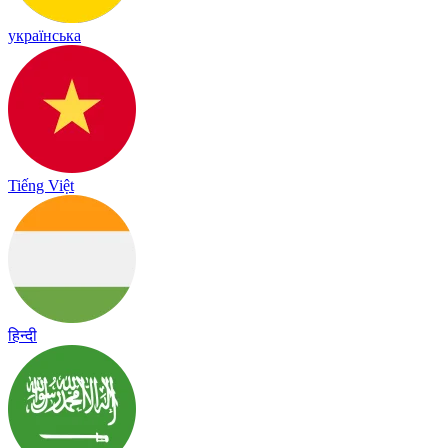
українська
Tiếng Việt
हिन्दी