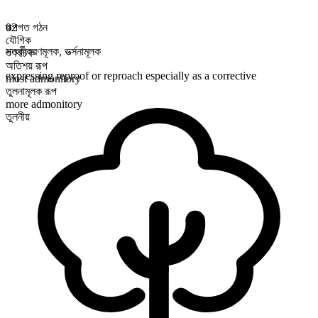
রূপগত গঠন
02
যৌগিক
সতর্কীকরণমূলক
,
ভর্ত্সনামূলক
গুণবাচক
অতিশয় রূপ
expressing reproof or reproach especially as a corrective
most admonitory
তুলনামূলক রূপ
more admonitory
তুলনীয়