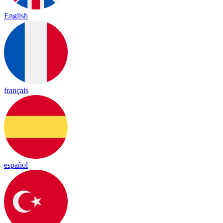
English
français
español