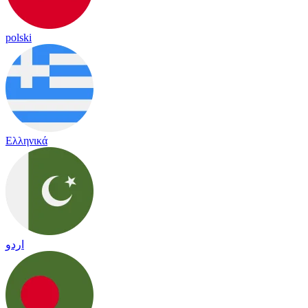
polski
Ελληνικά
اردو