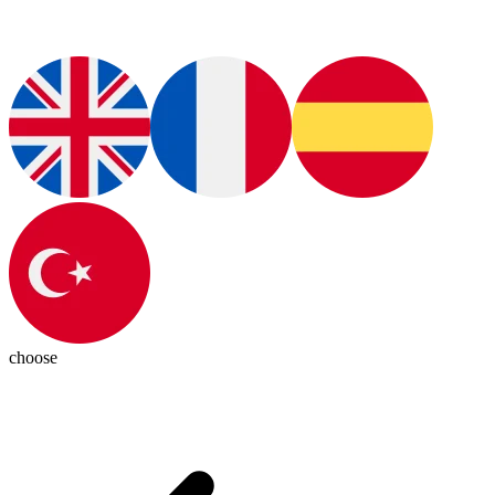
choose