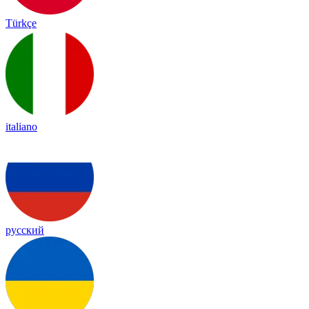
Türkçe
italiano
русский