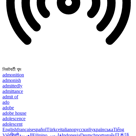
নিকটবর্তী শব্দ
admonition
admonish
admittedly
admittance
admit of
ado
adobe
adobe house
adolescence
adolescent
English
français
español
Türkçe
italiano
русский
українська
Tiếng
Việt
हिन्दी
العربية
Filipino
فارسی
Indonesia
Deutsch
português
日本語