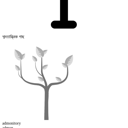
শব্দতাত্ত্বিক গাছ
admon
itory
admon