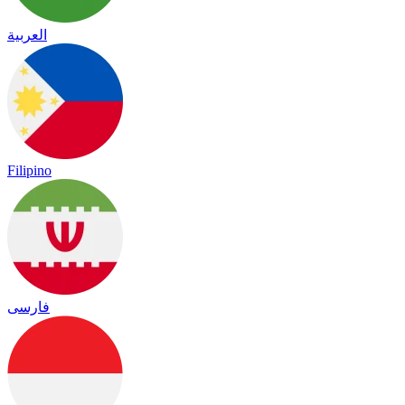
العربية
Filipino
فارسی