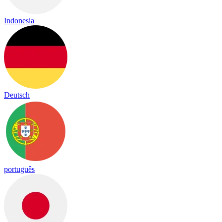
Indonesia
Deutsch
português