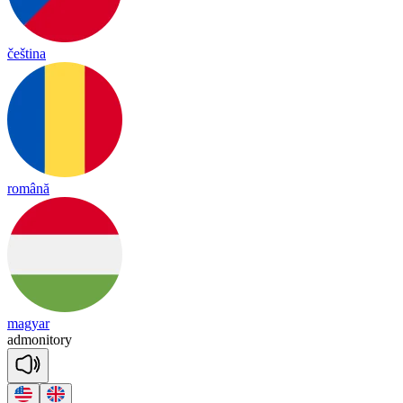
čeština
română
magyar
ad
mo
ni
to
ry