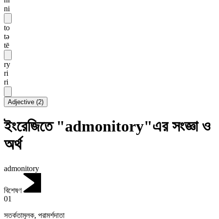
ni
to
tə
tē
ry
ri
ri
Adjective
(
2
)
ইংরেজিতে "admonitory"এর সংজ্ঞা ও
অর্থ
admonitory
বিশেষণ
01
সতর্কতামূলক
,
পরামর্শদাতা