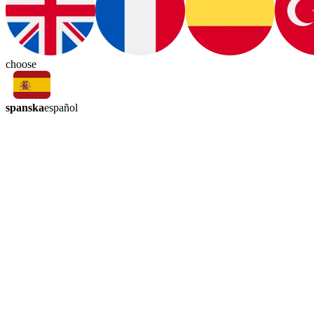
choose
spanska
español