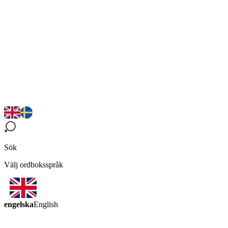
Sök
Välj ordboksspråk
engelska
English