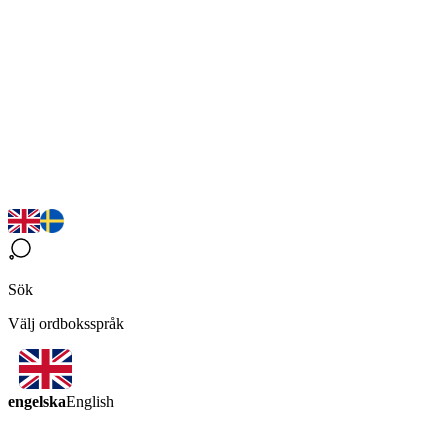
Sök
Välj ordboksspråk
engelska
English