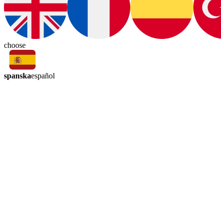
choose
spanska
español