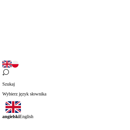
Szukaj
Wybierz język słownika
angielski
English