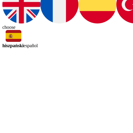
choose
hiszpański
español