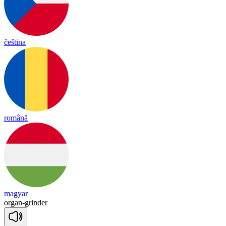
čeština
română
magyar
or
gan
-
grin
der