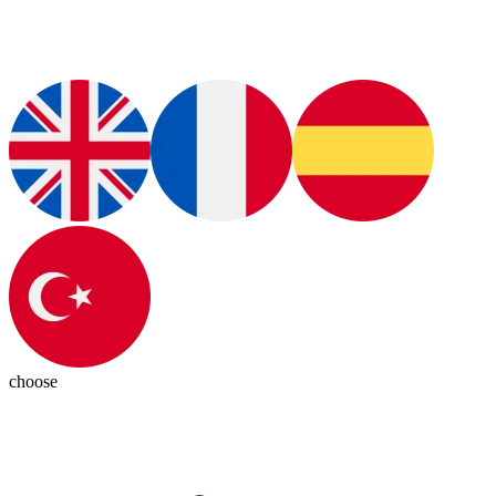
choose