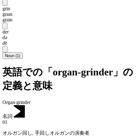
grin
graɪn
grain
der
də
dē
Noun
(
1
)
英語での「organ-grinder」の
定義と意味
Organ-grinder
名詞
01
オルガン回し
,
手回しオルガンの演奏者