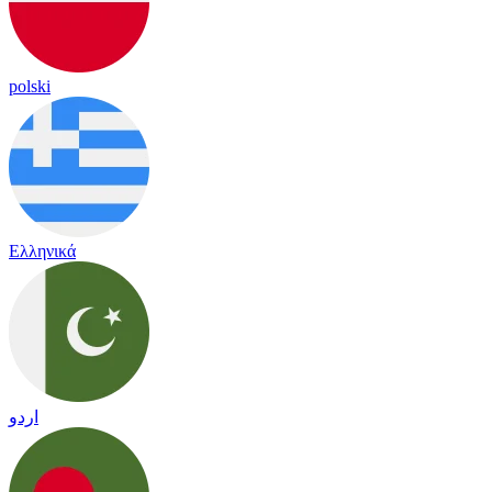
polski
Ελληνικά
اردو