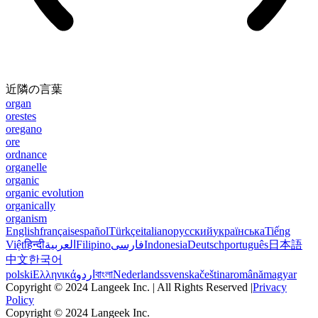
近隣の言葉
organ
orestes
oregano
ore
ordnance
organelle
organic
organic evolution
organically
organism
English
français
español
Türkçe
italiano
русский
українська
Tiếng
Việt
हिन्दी
العربية
Filipino
فارسی
Indonesia
Deutsch
português
日本語
中文
한국어
polski
Ελληνικά
اردو
বাংলা
Nederlands
svenska
čeština
română
magyar
Copyright © 2024 Langeek Inc. | All Rights Reserved |
Privacy
Policy
Copyright © 2024 Langeek Inc.