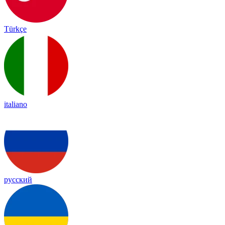
Türkçe
italiano
русский