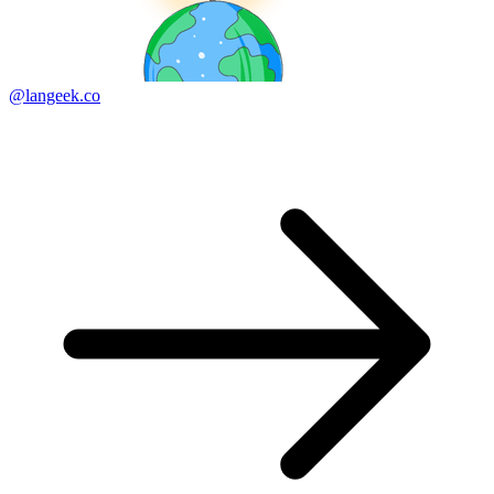
@langeek.co