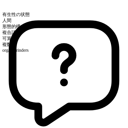
有生性の状態
人間
形態的構成
複合語
可算
複数形
organ-grinders