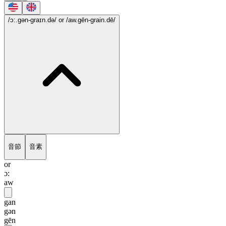
/ɔ:.gən-graɪn.də/
or /aw.gēn-grain.dē/
音節
音素
or
ɔ:
aw
gan
gən
gēn