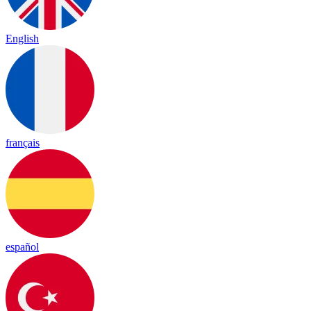
English
français
español