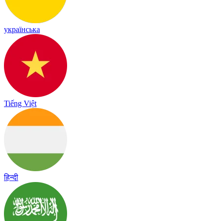
українська
Tiếng Việt
हिन्दी