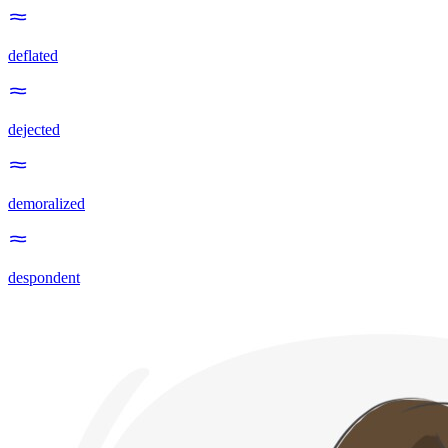
deflated
dejected
demoralized
despondent