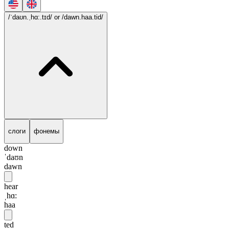
/ˈdaʊn.ˌhɑ:.tɪd/
or /dawn.haa.tid/
слоги
фонемы
down
ˈdaʊn
dawn
hear
ˌhɑ:
haa
ted