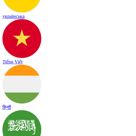
українська
Tiếng Việt
हिन्दी