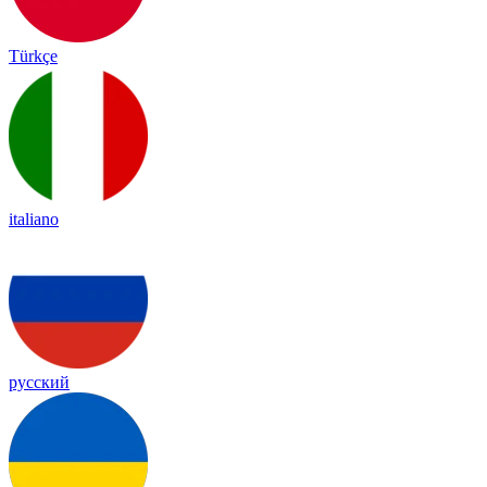
Türkçe
italiano
русский