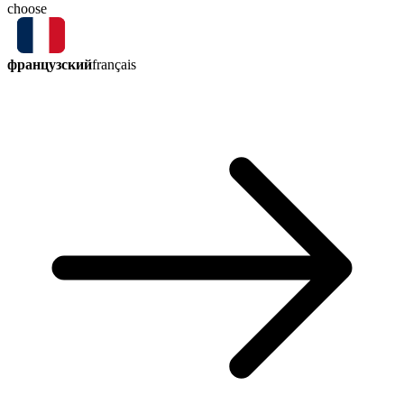
choose
французский
français