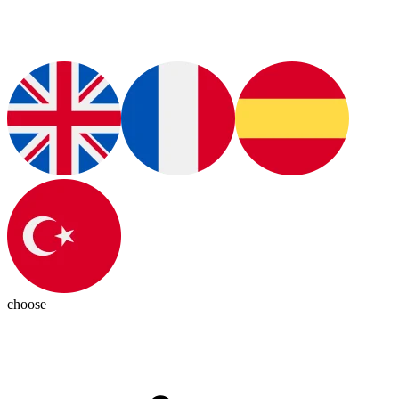
choose