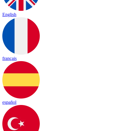
English
français
español