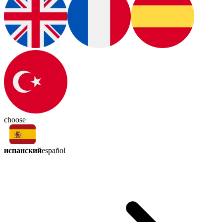
choose
испанский
español