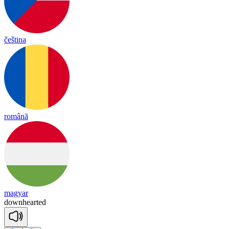
čeština
română
magyar
down
hear
ted