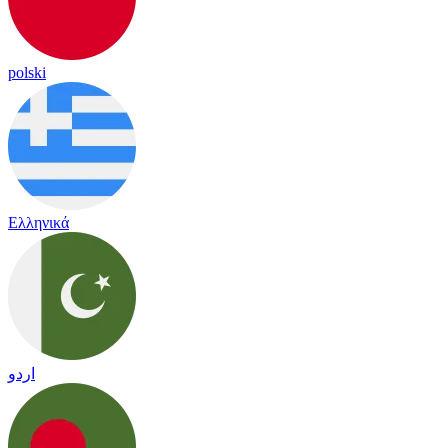
polski
Ελληνικά
اردو