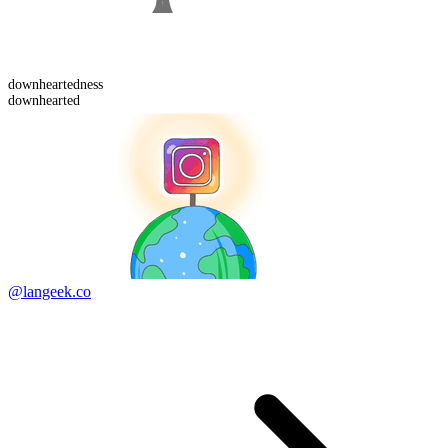
downhearted
ness
downhearted
@langeek.co