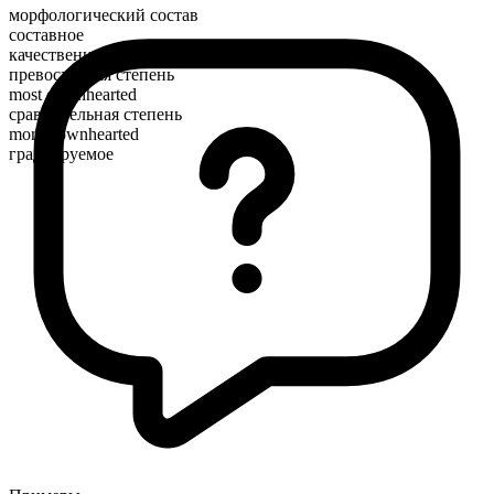
морфологический состав
составное
качественное
превосходная степень
most downhearted
сравнительная степень
more downhearted
градуируемое