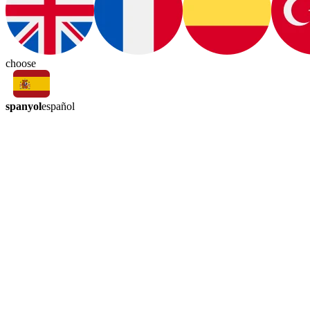
choose
spanyol
español