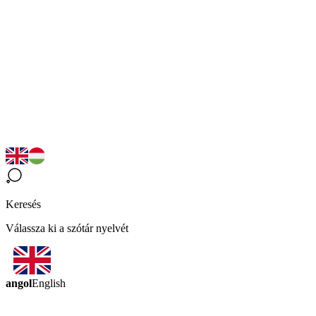
Keresés
Válassza ki a szótár nyelvét
angol
English