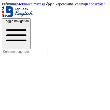
Prémium
|
Mobilalkalmazás
|
Lépjen kapcsolatba velünk
|
Képesszótár
Toggle navigation