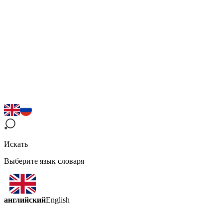
Искать
Выберите язык словаря
английский
English