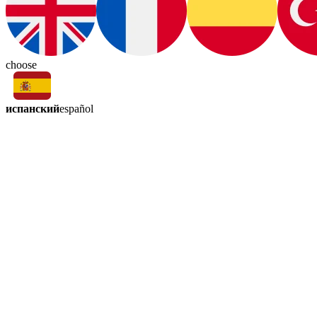
choose
испанский
español