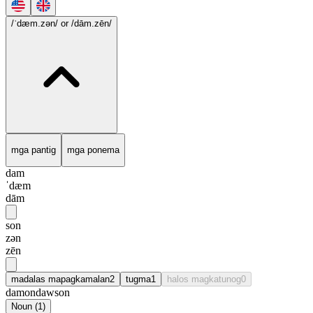
/ˈdæm.zən/
or /dām.zēn/
mga pantig
mga ponema
dam
ˈdæm
dām
son
zən
zēn
madalas mapagkamalan
2
tugma
1
halos magkatunog
0
damon
dawson
Noun
(
1
)