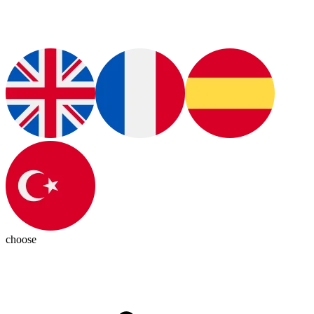
choose