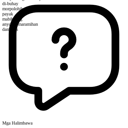
di-buhay
morpolohikal na kayarian
payak
mabibilang
anyo ng maramihan
damsons
Mga Halimbawa