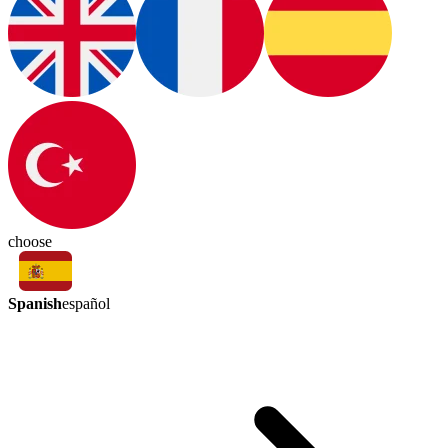
choose
Spanish
español