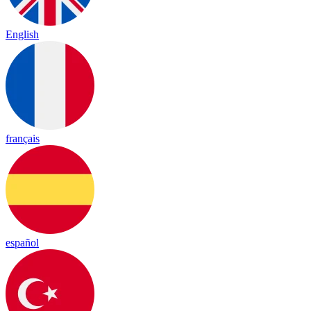
English
français
español