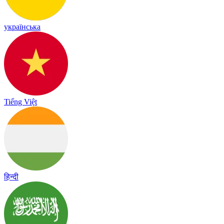
українська
Tiếng Việt
हिन्दी