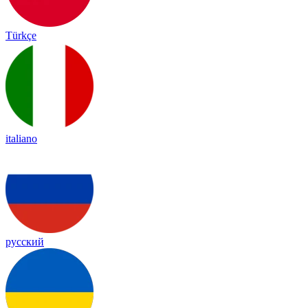
Türkçe
italiano
русский