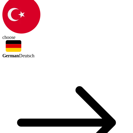
choose
German
Deutsch