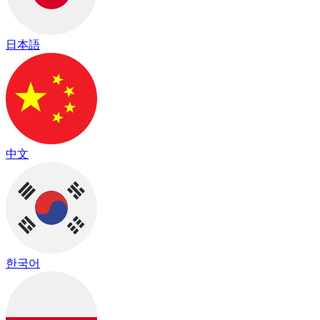
日本語
中文
한국어