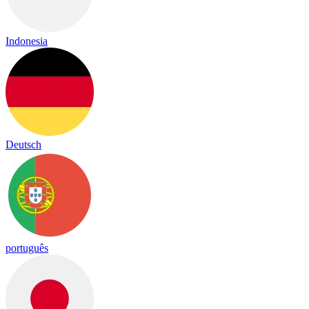
Indonesia
Deutsch
português