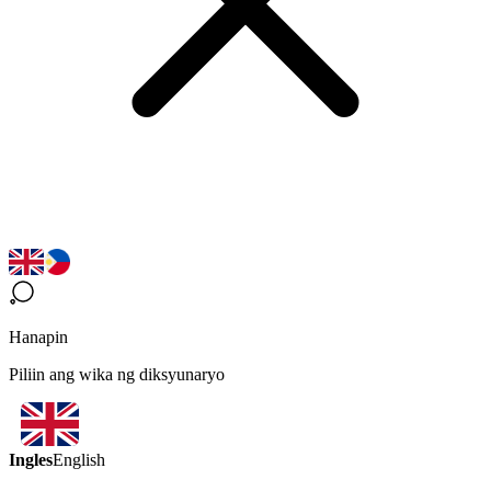
Hanapin
Piliin ang wika ng diksyunaryo
Ingles
English