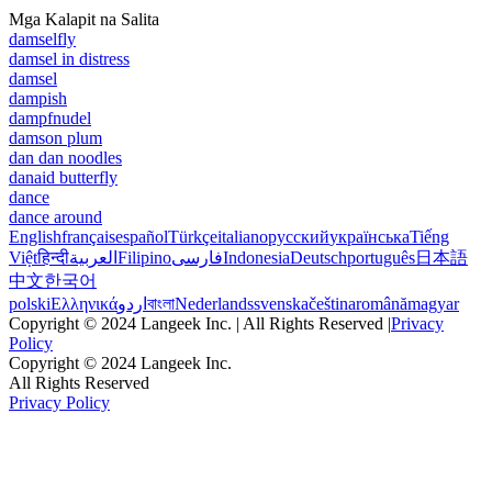
Mga Kalapit na Salita
damselfly
damsel in distress
damsel
dampish
dampfnudel
damson plum
dan dan noodles
danaid butterfly
dance
dance around
English
français
español
Türkçe
italiano
русский
українська
Tiếng
Việt
हिन्दी
العربية
Filipino
فارسی
Indonesia
Deutsch
português
日本語
中文
한국어
polski
Ελληνικά
اردو
বাংলা
Nederlands
svenska
čeština
română
magyar
Copyright © 2024 Langeek Inc. | All Rights Reserved |
Privacy
Policy
Copyright © 2024 Langeek Inc.
All Rights Reserved
Privacy Policy