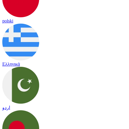
polski
Ελληνικά
اردو