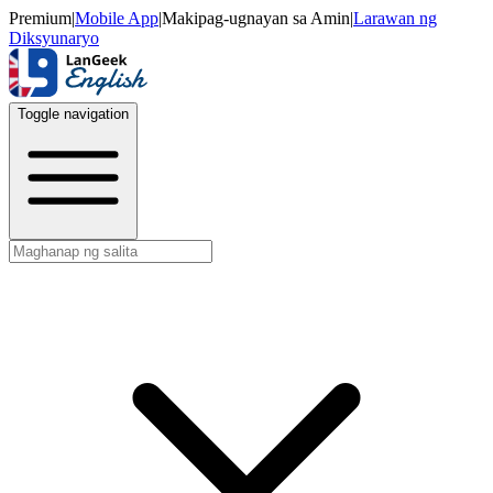
Premium
|
Mobile App
|
Makipag-ugnayan sa Amin
|
Larawan ng
Diksyunaryo
Toggle navigation