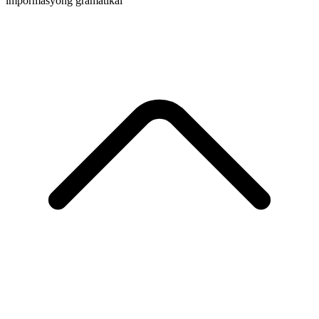
impormasyong gramatikal