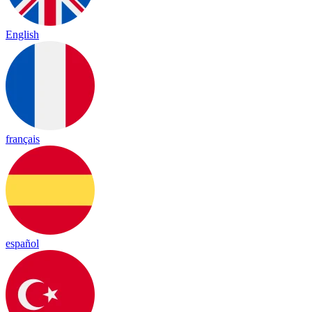
English
français
español