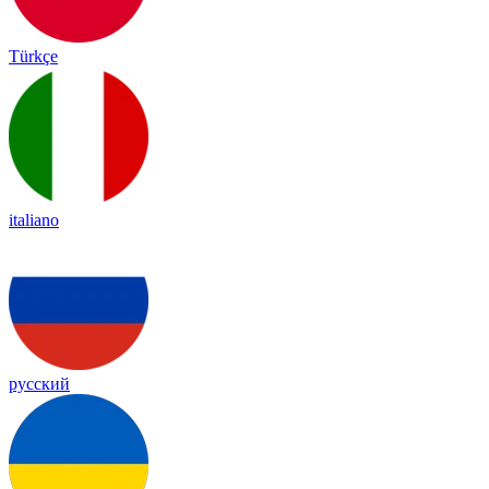
Türkçe
italiano
русский