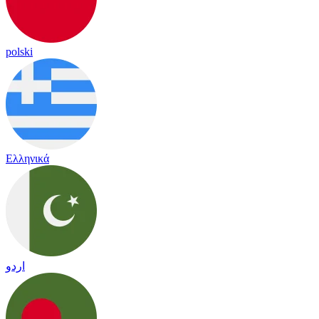
polski
Ελληνικά
اردو