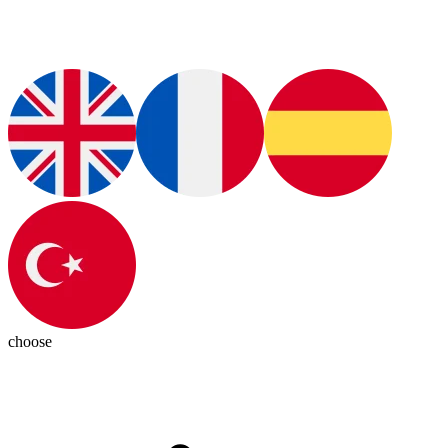
choose