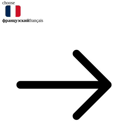
choose
французский
français