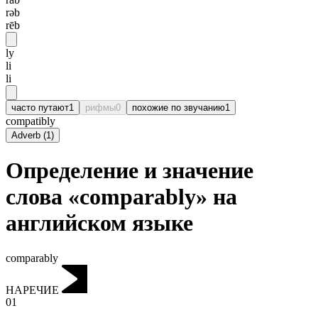
rəb
rēb
ly
li
li
часто путают
1
рифмы
0
похожие по звучанию
1
compatibly
Adverb
(
1
)
Определение и значение
слова «comparably» на
английском языке
comparably
НАРЕЧИЕ
01