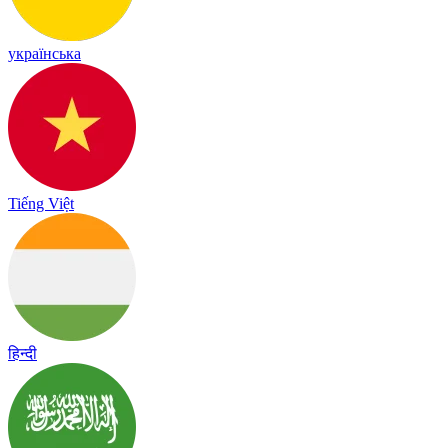
українська
Tiếng Việt
हिन्दी