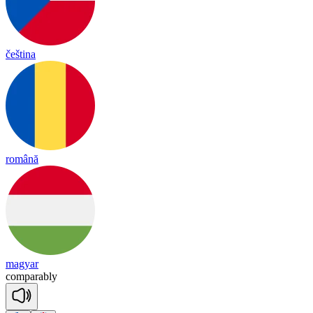
čeština
română
magyar
com
pa
rab
ly