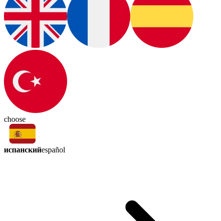
choose
испанский
español