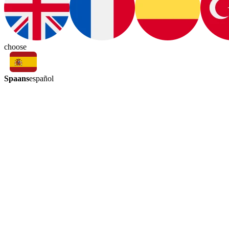
choose
Spaans
español