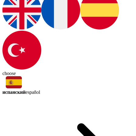
choose
испанский
español