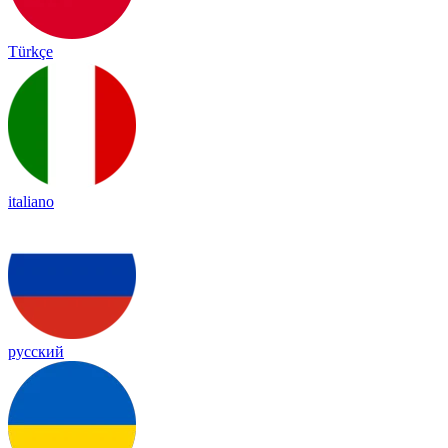
Türkçe
italiano
русский