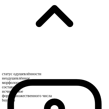
статус одушевлённости
неодушевлённое
морфологический состав
составное
исчисляемое
форма множественного числа
buybulls