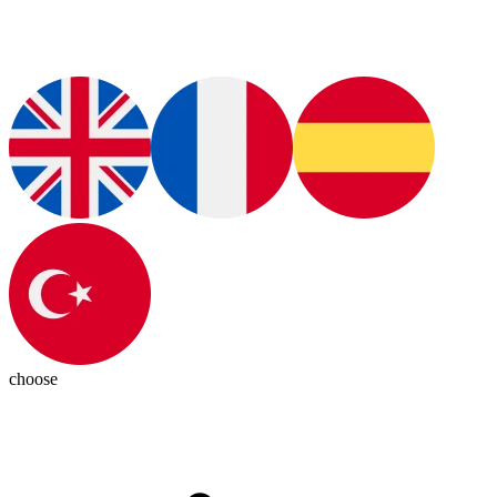
choose