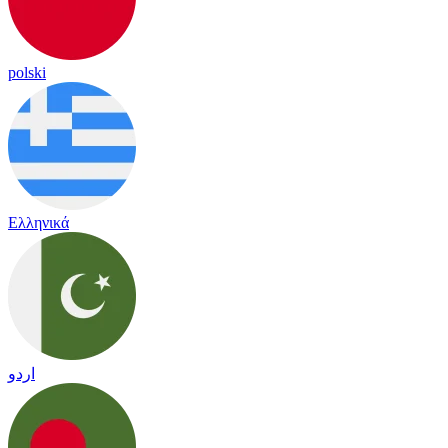
polski
Ελληνικά
اردو