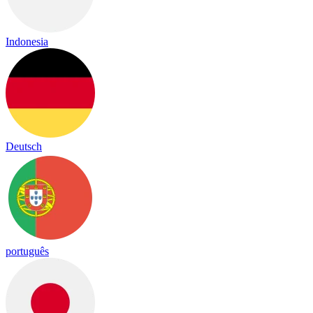
Indonesia
Deutsch
português