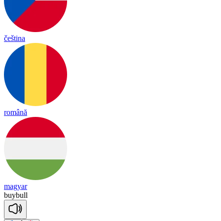
čeština
română
magyar
buy
bull