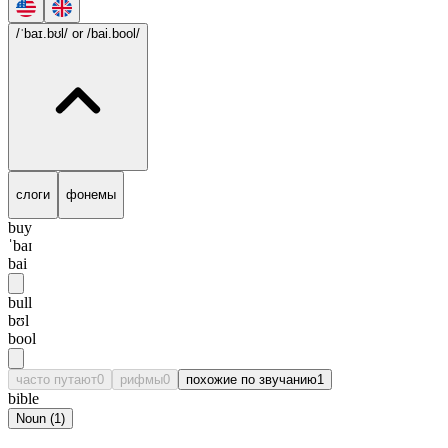
/ˈbaɪ.bʊl/
or /bai.bool/
слоги
фонемы
buy
ˈbaɪ
bai
bull
bʊl
bool
часто путают
0
рифмы
0
похожие по звучанию
1
bible
Noun
(
1
)