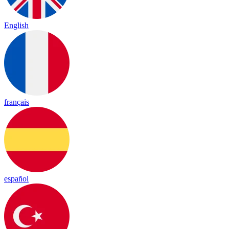
English
français
español