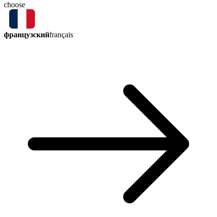
choose
французский
français