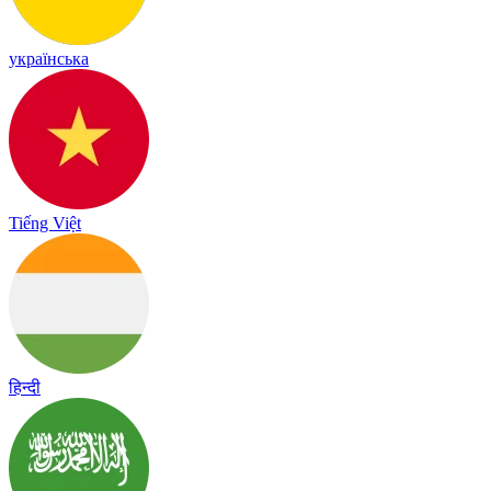
українська
Tiếng Việt
हिन्दी