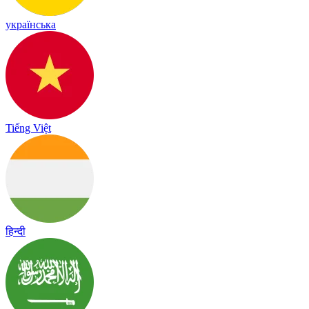
українська
Tiếng Việt
हिन्दी