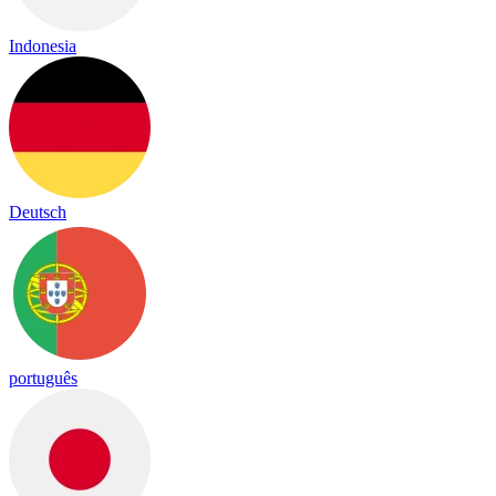
Indonesia
Deutsch
português