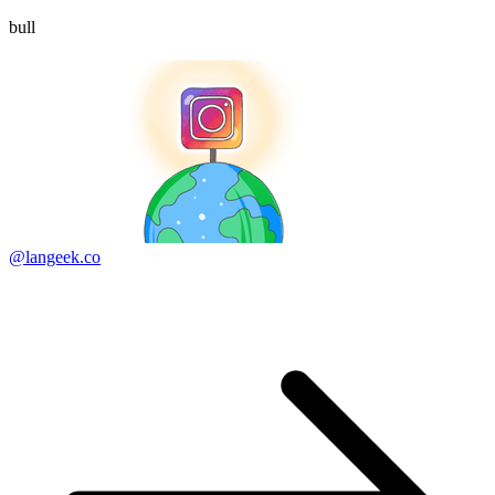
bull
@langeek.co