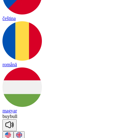
čeština
română
magyar
buy
bull