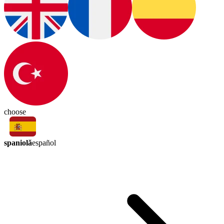
choose
spaniolă
español