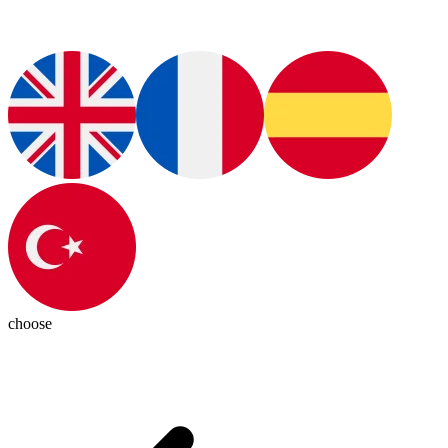
choose