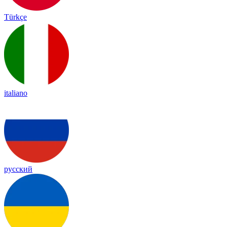
Türkçe
italiano
русский