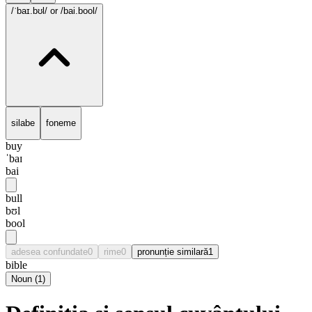
/ˈbaɪ.bʊl/
or /bai.bool/
silabe
foneme
buy
ˈbaɪ
bai
bull
bʊl
bool
adesea confundate
0
rime
0
pronunție similară
1
bible
Noun
(
1
)