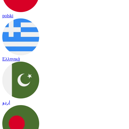
polski
Ελληνικά
اردو