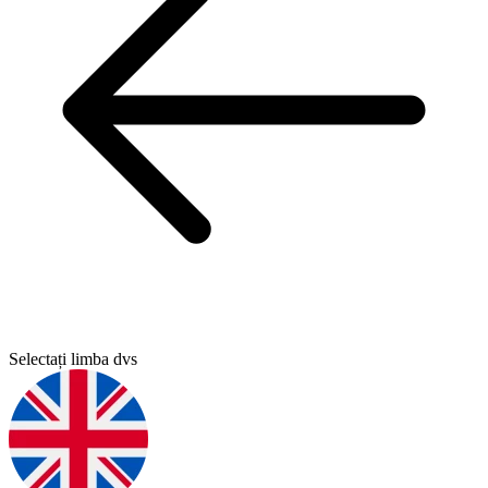
Selectați limba dvs