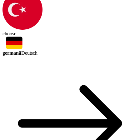
choose
germană
Deutsch