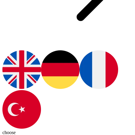
choose