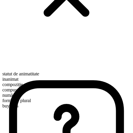
statut de animatitate
inanimat
compoziție morfologică
compus
numărabil
formă de plural
buybulls