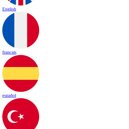
English
français
español