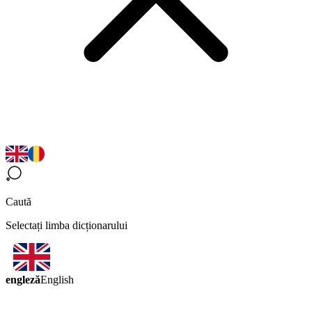
Caută
Selectați limba dicționarului
engleză
English