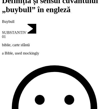
Definiția și sensul cuvântului
„buybull” în engleză
Buybull
SUBSTANTIV
01
biblie
,
carte sfântă
a Bible, used mockingly