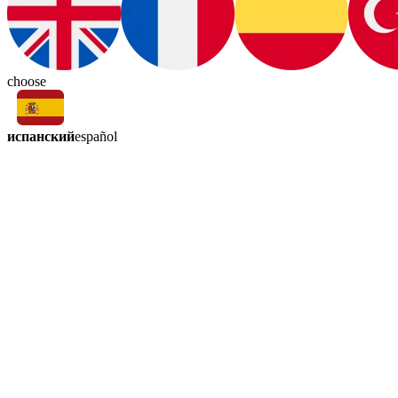
choose
испанский
español