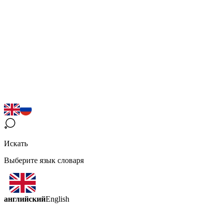
Искать
Выберите язык словаря
английский
English