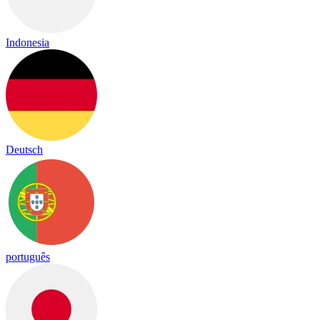
Indonesia
Deutsch
português