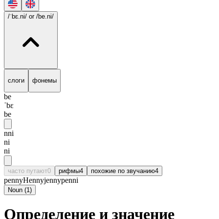
/ˈbɛ.ni/
or /be.ni/
слоги
фонемы
be
ˈbɛ
be
nni
ni
ni
часто путают
0
рифмы
4
похожие по звучанию
4
penny
Henny
jenny
penni
Noun
(
1
)
Определение и значение