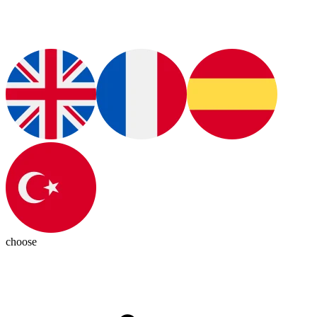
choose