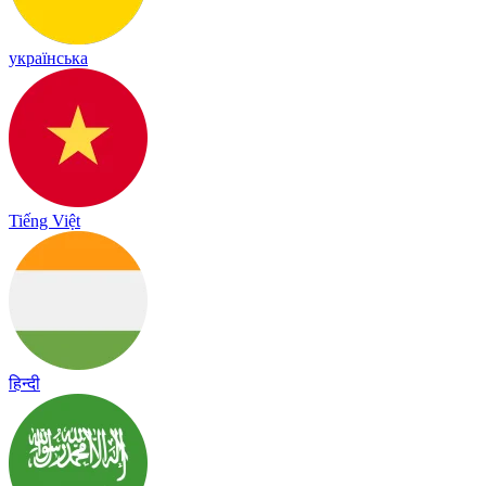
українська
Tiếng Việt
हिन्दी