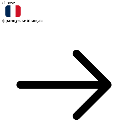
choose
французский
français