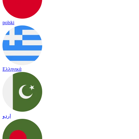
polski
Ελληνικά
اردو