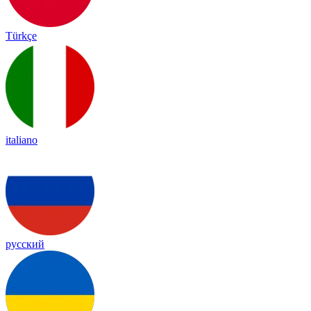
Türkçe
italiano
русский