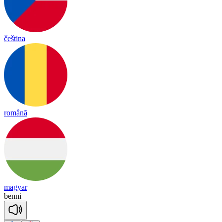
čeština
română
magyar
be
nni