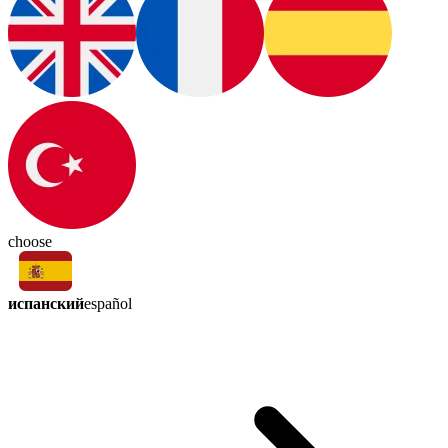
choose
испанский
español