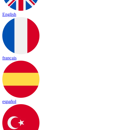
English
français
español