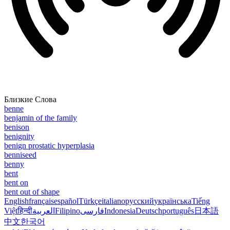
Близкие Слова
benne
benjamin of the family
benison
benignity
benign prostatic hyperplasia
benniseed
benny
bent
bent on
bent out of shape
English
français
español
Türkçe
italiano
русский
українська
Tiếng
Việt
हिन्दी
العربية
Filipino
فارسی
Indonesia
Deutsch
português
日本語
中文
한국어