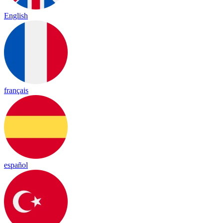
English
français
español