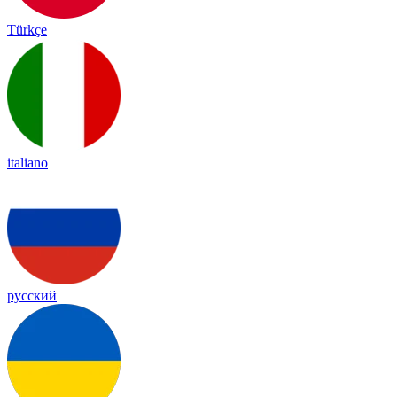
Türkçe
italiano
русский