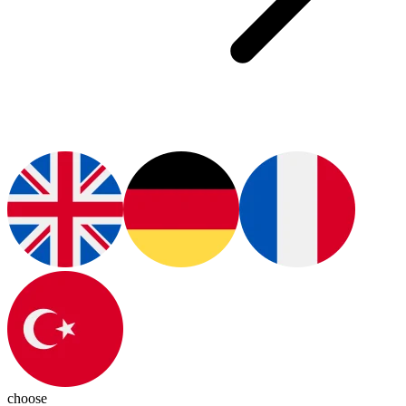
choose