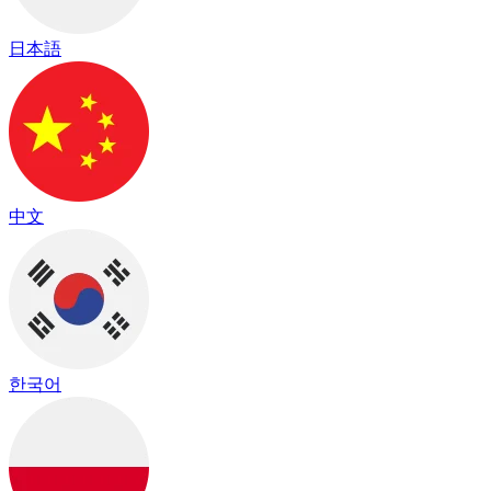
日本語
中文
한국어