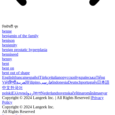
নিকটবর্তী শব্দ
benne
benjamin of the family
benison
benignity
benign prostatic hyperplasia
benniseed
benny
bent
bent on
bent out of shape
English
français
español
Türkçe
italiano
русский
українська
Tiếng
Việt
हिन्दी
العربية
Filipino
فارسی
Indonesia
Deutsch
português
日本語
中文
한국어
polski
Ελληνικά
اردو
বাংলা
Nederlands
svenska
čeština
română
magyar
Copyright © 2024 Langeek Inc. | All Rights Reserved |
Privacy
Policy
Copyright © 2024 Langeek Inc.
All Rights Reserved