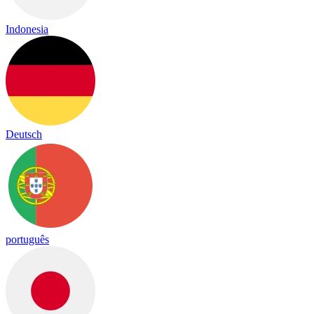
Indonesia
Deutsch
português