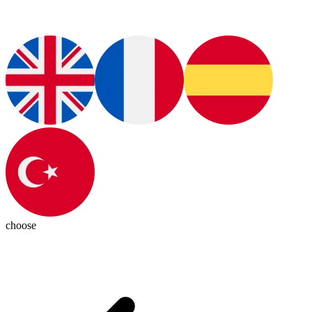
choose