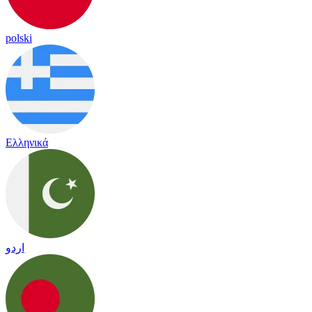
polski
Ελληνικά
اردو