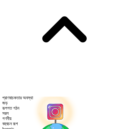
প্রাণবাচকতার অবস্থা
জড়
রূপগত গঠন
সরল
গণনীয়
বহুবচন রূপ
bennis