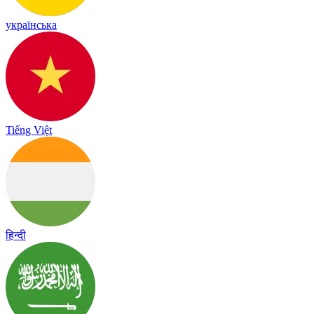
українська
Tiếng Việt
हिन्दी