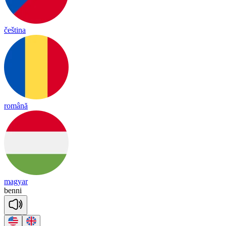
čeština
română
magyar
be
nni