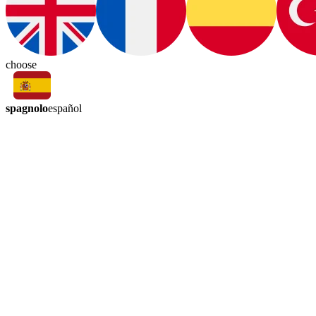
choose
spagnolo
español