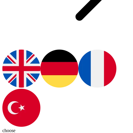
choose