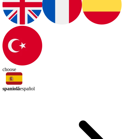
choose
spaniolă
español