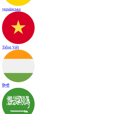
українська
Tiếng Việt
हिन्दी