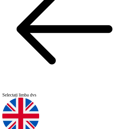
Selectați limba dvs