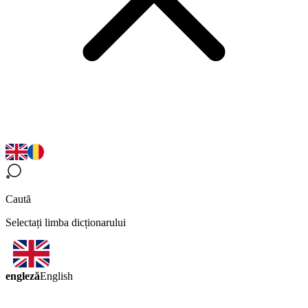
Caută
Selectați limba dicționarului
engleză
English