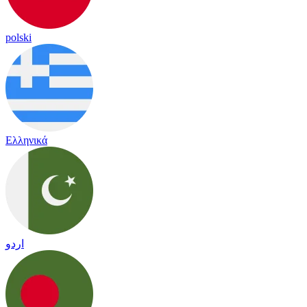
polski
Ελληνικά
اردو