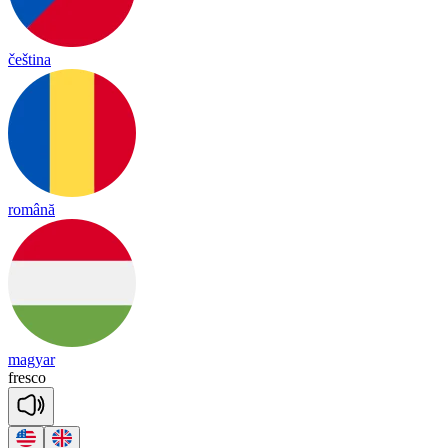
čeština
română
magyar
fres
co