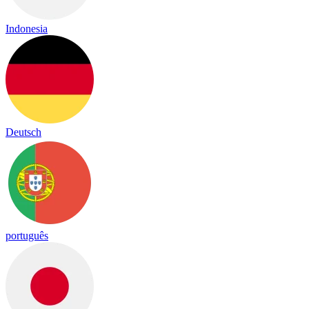
Indonesia
Deutsch
português