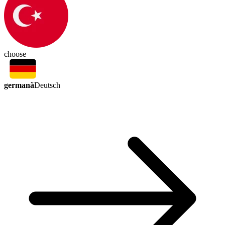
choose
germană
Deutsch