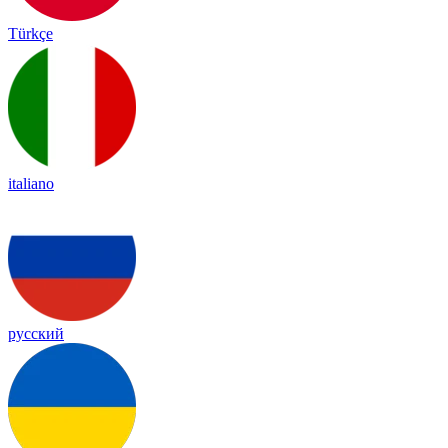
Türkçe
italiano
русский