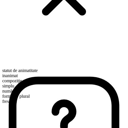
statut de animatitate
inanimat
compoziție morfologică
simplu
numărabil
formă de plural
frescoes