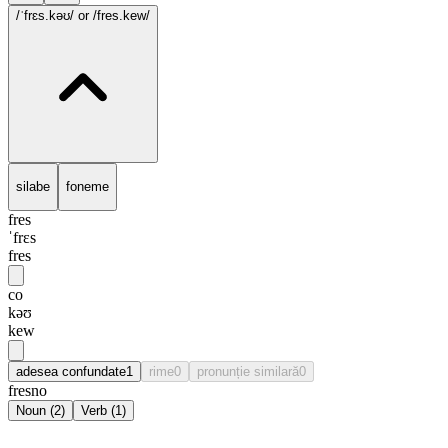
/ˈfrɛs.kəʊ/
or /fres.kew/
silabe
foneme
fres
ˈfrɛs
fres
co
kəʊ
kew
adesea confundate
1
rime
0
pronunție similară
0
fresno
Noun
(
2
)
Verb
(
1
)