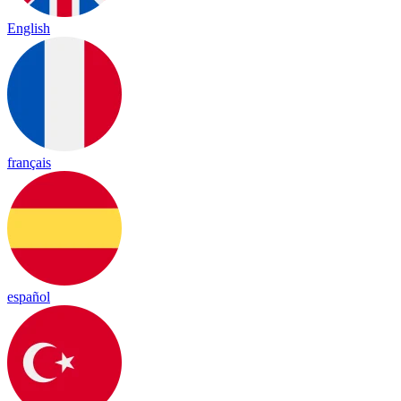
English
français
español