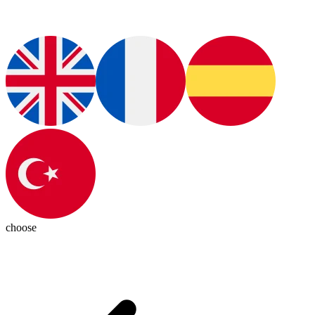
choose