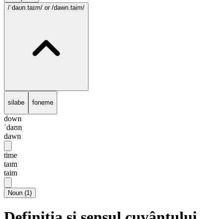
/ˈdaʊn.taɪm/
or /dawn.taim/
silabe
foneme
down
ˈdaʊn
dawn
time
taɪm
taim
Noun
(
1
)
Definiția și sensul cuvântului