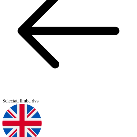
Selectați limba dvs