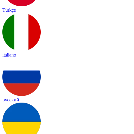
Türkçe
italiano
русский