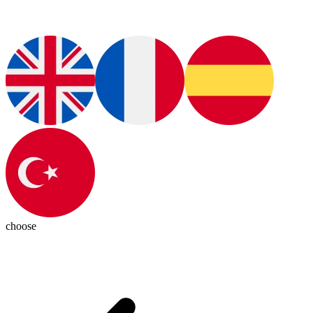
choose