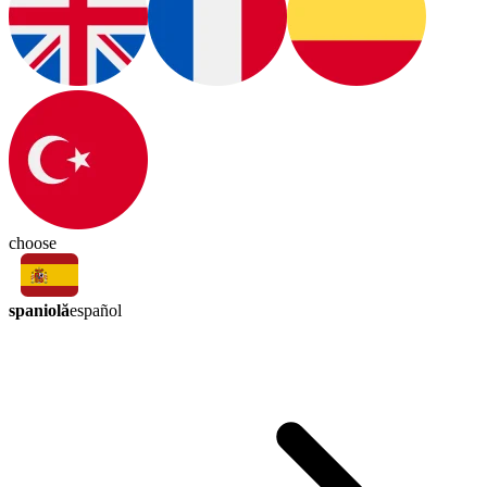
choose
spaniolă
español