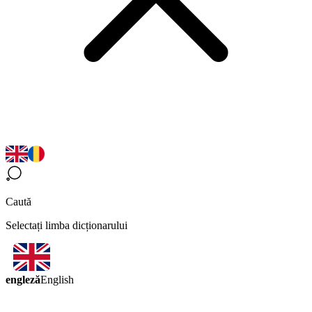
Caută
Selectați limba dicționarului
engleză
English