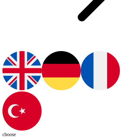
choose