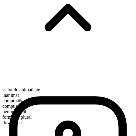
statut de animatitate
inanimat
compoziție morfologică
compus
nenumărabil
formă de plural
downtimes