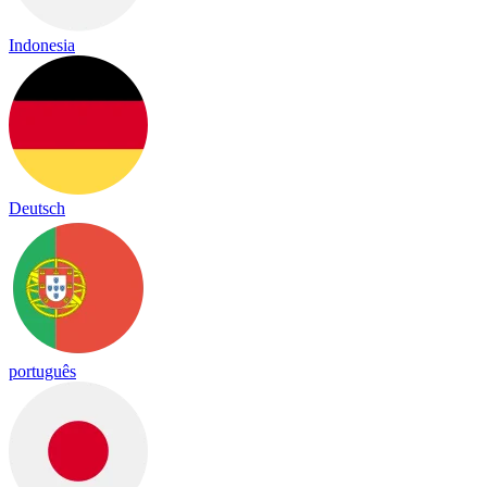
Indonesia
Deutsch
português