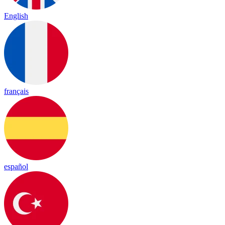
English
français
español