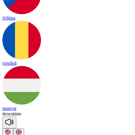
čeština
română
magyar
down
time