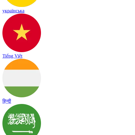
українська
Tiếng Việt
हिन्दी