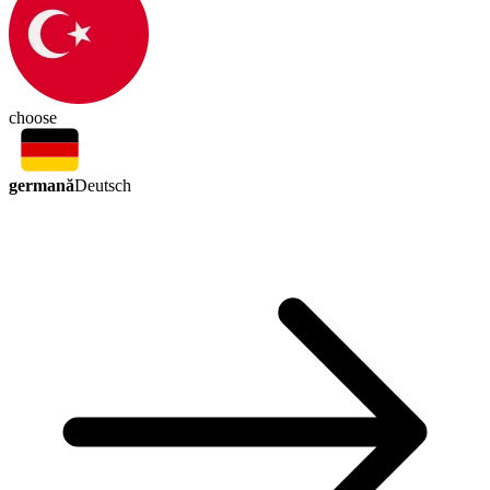
choose
germană
Deutsch