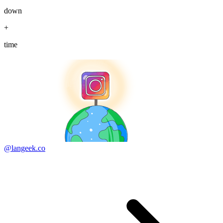
down
+
time
@langeek.co