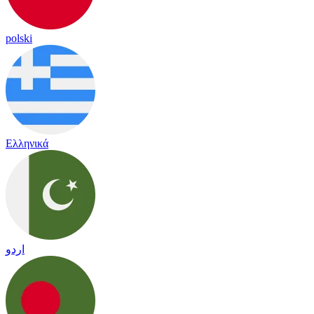
polski
Ελληνικά
اردو